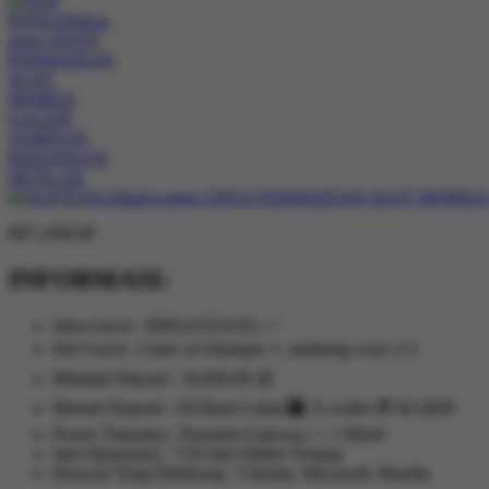
RP 1,000.00
INFORMASI:
Situs Gacor : BINGOTOGEL ✅
Slot Gacor : Gates of Olympus ⚡, mahjong ways 2 🀄
Minimal Deposit : 10,000.00 💰
Metode Deposit : All Bank Lokal 🏧, E-wallet 💳 & QRIS
Proses Transaksi : Payment Gateway +- 1 Menit
Jam Oprasional : 7/24 Jam Online Nontop
Browser Yang Didukung : Chrome, Microsoft, Mozilla