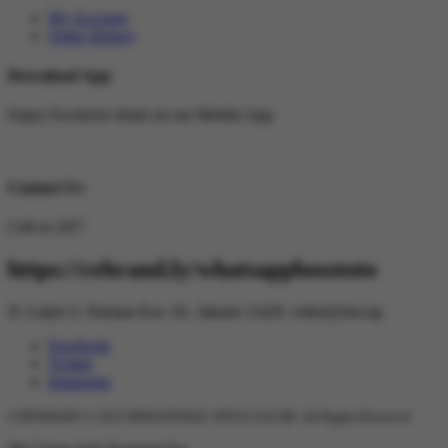
My Account
Order History
Download App
Enjoy Exclusive deals on our Mobile App
Contact Us
Call us 24/7
https://rebrand.ly/whatsappbosstoto
Jl. Letjen S. Parman Kav. 81, Jakarta 11420.
order@slot.ng
Facebook
Twitter
Instagram
COPYRIGHT © 2025 BINGOTOGEL SITUS GACOR. All Rights Reserved