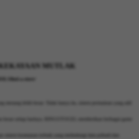
AN KEKAYAAN MUTLAK
OOLSfind-a-store/
 menang lebih besar. Tidak hanya itu, sistem permainan yang adil
an besar setiap harinya. BINGOTOGEL memberikan berbagai game
sistem keamanan terbaik yang melindungi data pribadi dan