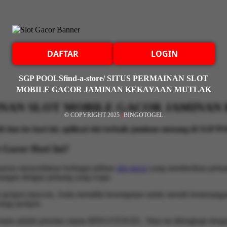
DAFTAR
LOGIN
SGP POOLSfind-a-store/ SITUS PERMAINAN SLOT
MOBILE GACOR JAMINAN KEKAYAAN MUTLAK
RMAINAN SLOT MOBILE GACOR JAMIN
© COPYRIGHT 2025
|
BINGOTOGEL
dan ios hari ini, aplikasi slot terbaik jaminan menang di SGP P
Gacor Hari Ini?
ena menyediakan berbagai pilihan
slot gacor
yang memberikan peluang
angan dengan peluang yang wajar.
jackpot maxwin, Anda memiliki kesempatan untuk meraih kemenang
mega jackpot.
n adalah prioritas utama BINGOTOGEL. Situs ini dilengkapi dengan 