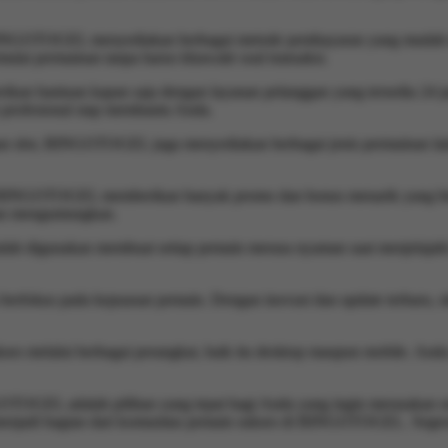
NGOTOGEL menyediakan berbagai metode pembayaran yang mudah dan c
ulai permainan tanpa harus khawatir soal transaksi.
n bantuan kapan saja dengan layanan pelanggan yang tersedia 24 jam
 profesional siap membantu Anda.
 slot, BINGOTOGEL juga menyediakan berbagai jenis permainan lainny
 BINGOTOGEL memberikan banyak promo dan bonus menarik yang bisa
an menguntungkan.
ah digunakan membuat setiap pemain merasa nyaman saat menjelajahi 
fokus pada kepuasan pemain. Dengan inovasi dan update terbaru, si
melalui berbagai perangkat, baik itu desktop maupun mobile. Anda d
GEL adalah pilihan yang tepat bagi Anda yang ingin merasakan sens
enjadi bagian dari komunitas pemain sukses di BINGOTOGEL. Segera d