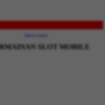
NLINE
Skip to Content
 PERMAINAN SLOT MOBILE