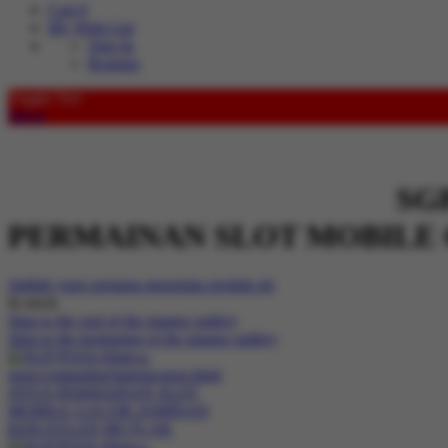
Cart
0
My Wish List
Sign In
Register
Toggle Nav
Menu
BINGOTOGEL
SITUS GA
SLOT GACOR HARI INI
SGP
PERMAINAN SLOT MOBILE
Jadilah yang pertama mengulas produk ini
In stock
Skip to the end of the images gallery
Skip to the beginning of the images gallery