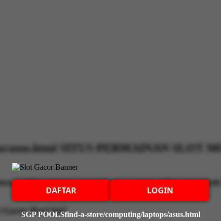
aptops/asus.html SITUS PERMAINAN S
nan mobile untuk hp android dan ios hari ini, aplikasi slot ter
DAFTAR
LOGIN
Gacor Hari Ini?
SGP POOLSfind-a-store/computing/laptops/asus.html