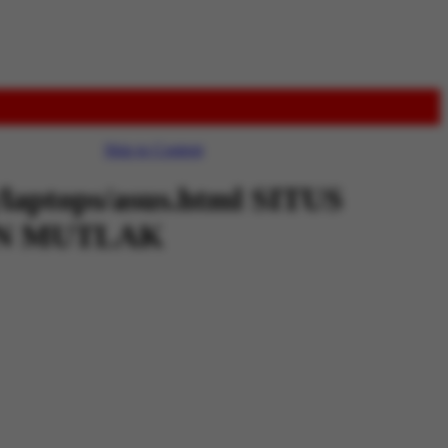
NLINE
Skip to Content
laptops/asus.html SITUS
N MUTLAK