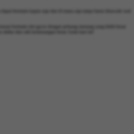
apat bermain kapan saja dan di mana saja tanpa harus khawatir soal
asi bermain slot gacor dengan peluang menang yang lebih besar
aftar dan raih kemenangan besar Anda hari ini!