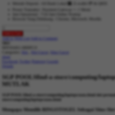
Metode Deposit : All Bank Lokal 🏧, E-wallet 💳 & QRIS
Proses Transaksi : Payment Gateway +- 1 Menit
Jam Oprasional : 7/24 Jam Online Nontop
Browser Yang Didukung : Chrome, Microsoft, Mozilla
Add to Cart
Add to Wish List
Add to Compare
SKU
90NX04S1-M00FC0
Categories:
Slot
,
Slot Gacor
,
Situs Gacor
share
Facebook
Twitter
Pinterest
Google
Details
SGP POOLSfind-a-store/computing/l
MUTLAK
SGP POOLSfind-a-store/computing/laptops/asus.html slot permai
store/computing/laptops/asus.html
Mengapa Memilih BINGOTOGEL Sebagai Situs Slot 