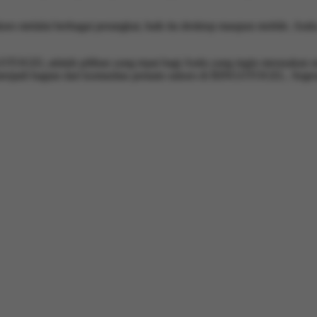
melalui berbagai perangkat, baik itu desktop maupun mobile. Anda d
GEL adalah pilihan yang tepat bagi Anda yang ingin merasakan sens
enjadi bagian dari komunitas pemain sukses di BINGOTOGEL. Segera d