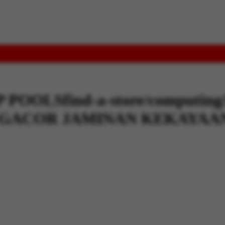
COR
SLOT GACOR
SLOT O
 POOLSfind-a-store/computing/
 GACOR JAMINAN KEKAYAA