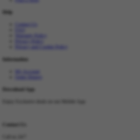
Help
Contact Us
FAQ
Warranty Policy
Privacy Policy
Privacy and Cookie Policy
Information
My Account
Order History
Download App
Enjoy Exclusive deals on our Mobile App
Contact Us
Call us 24/7