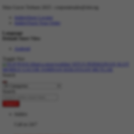
Situs Gacor Terbaru 2025 :
corporatesales@slot.ng
hidden
Store Locator
hidden
Track Your Order
Language
Default Store View
Android
Toggle Nav
Search
Search
Search
hidden
Call us 24/7