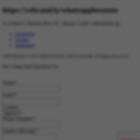
https://rebrand.ly/whatsappbosstoto
Jl. Letjen S. Parman Kav. 81, Jakarta 11420.
order@slot.ng
Facebook
Twitter
Instagram
COPYRIGHT © 2025 BINGOTOGEL SITUS GACOR. All Rights Reserved
We Using Safe Payment For
Name
*
Email
*
Country
Phone Number
*
Inquiry Message
*