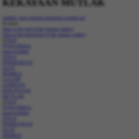
KEKAYAAN MUTLAK
Jadilah yang pertama mengulas produk ini
In stock
Skip to the end of the images gallery
Skip to the beginning of the images gallery