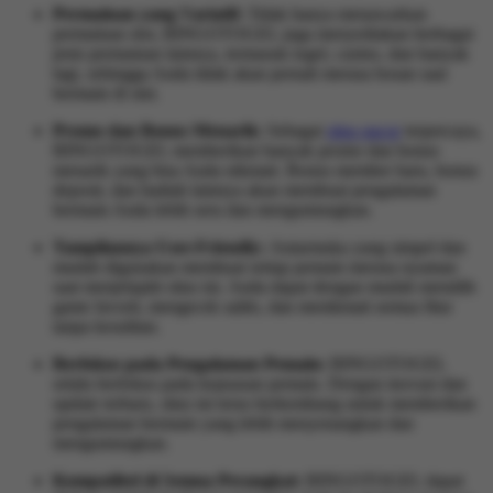
Permainan yang Variatif:
Tidak hanya menawarkan
permainan slot, BINGOTOGEL juga menyediakan berbagai
jenis permainan lainnya, termasuk togel, casino, dan banyak
lagi, sehingga Anda tidak akan pernah merasa bosan saat
bermain di sini.
Promo dan Bonus Menarik:
Sebagai
situs gacor
terpercaya,
BINGOTOGEL memberikan banyak promo dan bonus
menarik yang bisa Anda nikmati. Bonus member baru, bonus
deposit, dan hadiah lainnya akan membuat pengalaman
bermain Anda lebih seru dan menguntungkan.
Tampilannya User-Friendly:
Antarmuka yang simpel dan
mudah digunakan membuat setiap pemain merasa nyaman
saat menjelajahi situs ini. Anda dapat dengan mudah memilih
game favorit, mengecek saldo, dan menikmati semua fitur
tanpa kesulitan.
Berfokus pada Pengalaman Pemain:
BINGOTOGEL
selalu berfokus pada kepuasan pemain. Dengan inovasi dan
update terbaru, situs ini terus berkembang untuk memberikan
pengalaman bermain yang lebih menyenangkan dan
menguntungkan.
Kompatibel di Semua Perangkat:
BINGOTOGEL dapat