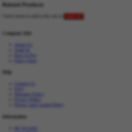
Related Products
Check items to add to the cart or
select all
Company Info
About Us
Trade In
How to Pay
Find a Store
Help
Contact Us
FAQ
Warranty Policy
Privacy Policy
Privacy and Cookie Policy
Information
My Account