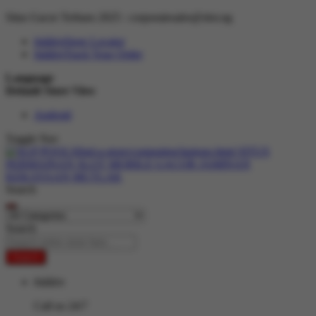
Situs Gacor Terbaru 2025 :
corporatesales@slot.ng
hidden
Store Locator
hidden
Track Your Order
Language
Default Store View
Android
Toggle Nav
Search
Search
Search
hidden
Call us 24/7