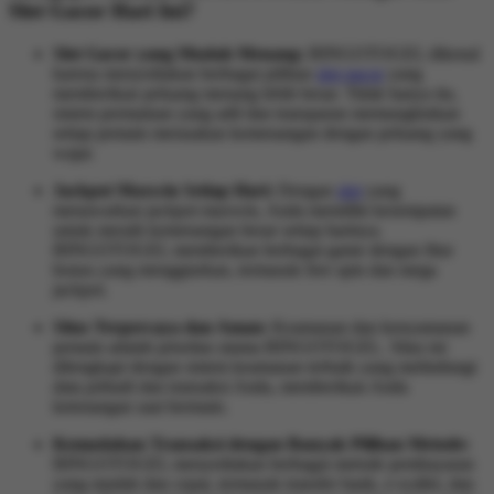
Slot Gacor Hari Ini?
Slot Gacor yang Mudah Menang:
BINGOTOGEL dikenal
karena menyediakan berbagai pilihan
slot gacor
yang
memberikan peluang menang lebih besar. Tidak hanya itu,
sistem permainan yang adil dan transparan memungkinkan
setiap pemain merasakan kemenangan dengan peluang yang
wajar.
Jackpot Maxwin Setiap Hari:
Dengan
slot
yang
menawarkan jackpot maxwin, Anda memiliki kesempatan
untuk meraih kemenangan besar setiap harinya.
BINGOTOGEL memberikan berbagai game dengan fitur
bonus yang menggiurkan, termasuk free spin dan mega
jackpot.
Situs Terpercaya dan Aman:
Keamanan dan kenyamanan
pemain adalah prioritas utama BINGOTOGEL. Situs ini
dilengkapi dengan sistem keamanan terbaik yang melindungi
data pribadi dan transaksi Anda, memberikan Anda
ketenangan saat bermain.
Kemudahan Transaksi dengan Banyak Pilihan Metode:
BINGOTOGEL menyediakan berbagai metode pembayaran
yang mudah dan cepat, termasuk transfer bank, e-wallet, dan