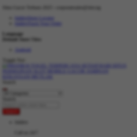
Situs Gacor Terbaru 2025 :
corporatesales@slot.ng
hidden
Store Locator
hidden
Track Your Order
Language
Default Store View
Android
Toggle Nav
Search
Search
Search
hidden
Call us 24/7