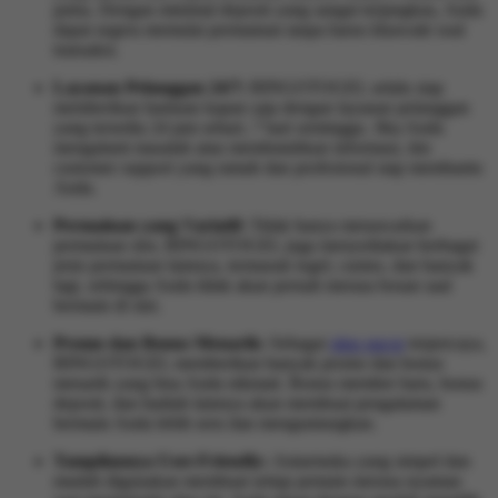
pulsa. Dengan minimal deposit yang sangat terjangkau, Anda
dapat segera memulai permainan tanpa harus khawatir soal
transaksi.
Layanan Pelanggan 24/7:
BINGOTOGEL selalu siap
memberikan bantuan kapan saja dengan layanan pelanggan
yang tersedia 24 jam sehari, 7 hari seminggu. Jika Anda
mengalami masalah atau membutuhkan informasi, tim
customer support yang ramah dan profesional siap membantu
Anda.
Permainan yang Variatif:
Tidak hanya menawarkan
permainan slot, BINGOTOGEL juga menyediakan berbagai
jenis permainan lainnya, termasuk togel, casino, dan banyak
lagi, sehingga Anda tidak akan pernah merasa bosan saat
bermain di sini.
Promo dan Bonus Menarik:
Sebagai
situs gacor
terpercaya,
BINGOTOGEL memberikan banyak promo dan bonus
menarik yang bisa Anda nikmati. Bonus member baru, bonus
deposit, dan hadiah lainnya akan membuat pengalaman
bermain Anda lebih seru dan menguntungkan.
Tampilannya User-Friendly:
Antarmuka yang simpel dan
mudah digunakan membuat setiap pemain merasa nyaman