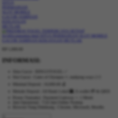
RP 1,000.00
INFORMASI:
Situs Gacor : BINGOTOGEL ✅
Slot Gacor : Gates of Olympus ⚡, mahjong ways 2 🀄
Minimal Deposit : 10,000.00 💰
Metode Deposit : All Bank Lokal 🏧, E-wallet 💳 & QRIS
Proses Transaksi : Payment Gateway +- 1 Menit
Jam Oprasional : 7/24 Jam Online Nontop
Browser Yang Didukung : Chrome, Microsoft, Mozilla