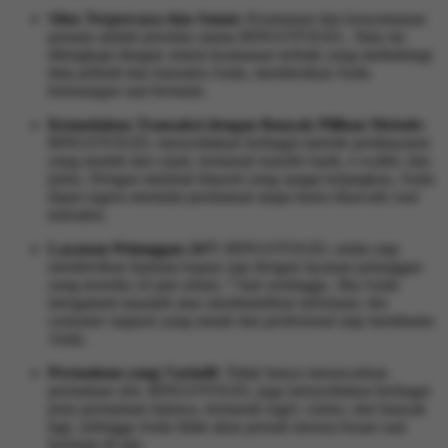
Situs Terpercaya dan Aman:
Keamanan dan kenyamanan
pemain adalah prioritas utama BINGOTOGEL. Situs ini
dilengkapi dengan sistem keamanan terbaik yang melindungi
data pribadi dan transaksi Anda, memberikan Anda
ketenangan saat bermain.
Kemudahan Transaksi dengan Banyak Pilihan Metode:
BINGOTOGEL menyediakan berbagai metode pembayaran
yang mudah dan cepat, termasuk transfer bank, e-wallet, dan
pulsa. Dengan minimal deposit yang sangat terjangkau, Anda
dapat segera memulai permainan tanpa harus khawatir soal
transaksi.
Layanan Pelanggan 24/7:
BINGOTOGEL selalu siap
memberikan bantuan kapan saja dengan layanan pelanggan
yang tersedia 24 jam sehari, 7 hari seminggu. Jika Anda
mengalami masalah atau membutuhkan informasi, tim
customer support yang ramah dan profesional siap membantu
Anda.
Permainan yang Variatif:
Tidak hanya menawarkan
permainan slot, BINGOTOGEL juga menyediakan berbagai
jenis permainan lainnya, termasuk togel, casino, dan banyak
lagi, sehingga Anda tidak akan pernah merasa bosan saat
bermain di sini.