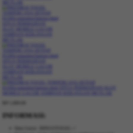
RP 1,000.00
INFORMASI:
Situs Gacor : BINGOTOGEL ✅