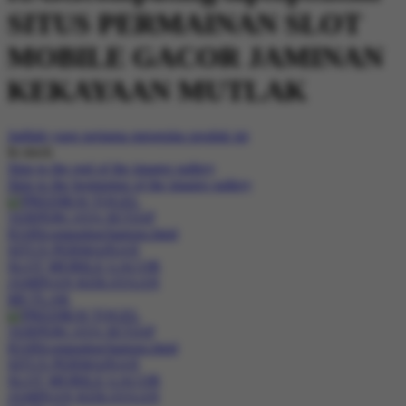
SITUS PERMAINAN SLOT
MOBILE GACOR JAMINAN
KEKAYAAN MUTLAK
Jadilah yang pertama mengulas produk ini
In stock
Skip to the end of the images gallery
Skip to the beginning of the images gallery