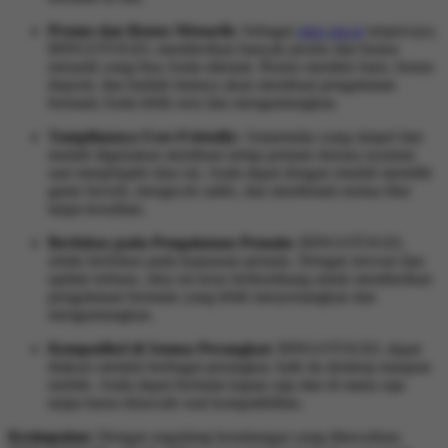
Promo dan Bonus Menarik:
Sebagai
situs gacor
terpercaya,
BINGOTOGEL memberikan banyak promo dan bonus
menarik yang bisa Anda nikmati. Bonus member baru, bonus
deposit, dan hadiah lainnya akan membuat pengalaman
bermain Anda lebih seru dan menguntungkan.
Tampilannya User-Friendly:
Antarmuka yang simpel dan
mudah digunakan membuat setiap pemain merasa nyaman
saat menjelajahi situs ini. Anda dapat dengan mudah memilih
game favorit, mengecek saldo, dan menikmati semua fitur
tanpa kesulitan.
Berfokus pada Pengalaman Pemain:
BINGOTOGEL
selalu berfokus pada kepuasan pemain. Dengan inovasi dan
update terbaru, situs ini terus berkembang untuk memberikan
pengalaman bermain yang lebih menyenangkan dan
menguntungkan.
Kompatibel di Semua Perangkat:
BINGOTOGEL dapat
diakses melalui berbagai perangkat, baik itu desktop maupun
mobile. Anda dapat bermain kapan saja dan di mana saja
tanpa harus khawatir soal kompatibilitas.
Kesimpulan:
Dengan segudang keuntungan yang ditawarkan,