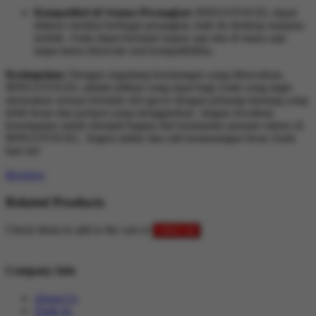
Kompatibel di Semua Perangkat:
BINGOTOGEL dapat
diakses melalui berbagai perangkat, baik itu desktop maupun
mobile. Anda dapat bermain kapan saja dan di mana saja
tanpa harus khawatir soal kompatibilitas.
Kesimpulan:
Dengan segudang keuntungan yang ditawarkan,
BINGOTOGEL adalah pilihan yang tepat bagi Anda yang ingin
merasakan sensasi bermain slot gacor dengan peluang menang yang
lebih besar dan jackpot yang menggiurkan. Jangan lewatkan
kesempatan untuk menjadi bagian dari komunitas pemain sukses di
BINGOTOGEL. Segera daftar dan raih kemenangan besar Anda
hari ini!
Reviews
Related Products
Check items to add to the cart or
select all
Company Info
About Us
Trade In