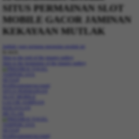
SITUS PERMAINAN SLOT
MOBILE GACOR JAMINAN
KEKAYAAN MUTLAK
Jadilah yang pertama mengulas produk ini
In stock
Skip to the end of the images gallery
Skip to the beginning of the images gallery