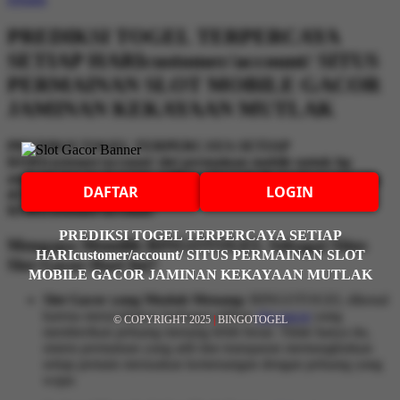
PREDIKSI TOGEL TERPERCAYA
SETIAP HARIcustomer/account/ SITUS
PERMAINAN SLOT MOBILE GACOR
JAMINAN KEKAYAAN MUTLAK
PREDIKSI TOGEL TERPERCAYA SETIAP
HARIcustomer/account/ slot permainan mobile untuk hp
android dan ios hari ini, aplikasi slot terbaik jaminan menang
DAFTAR
LOGIN
di PREDIKSI TOGEL TERPERCAYA SETIAP
HARIcustomer/account/
PREDIKSI TOGEL TERPERCAYA SETIAP
Mengapa Memilih BINGOTOGEL Sebagai Situs
HARIcustomer/account/ SITUS PERMAINAN SLOT
Slot Gacor Hari Ini?
MOBILE GACOR JAMINAN KEKAYAAN MUTLAK
Slot Gacor yang Mudah Menang:
BINGOTOGEL dikenal
karena menyediakan berbagai pilihan
slot gacor
yang
© COPYRIGHT 2025
|
BINGOTOGEL
memberikan peluang menang lebih besar. Tidak hanya itu,
sistem permainan yang adil dan transparan memungkinkan
setiap pemain merasakan kemenangan dengan peluang yang
wajar.