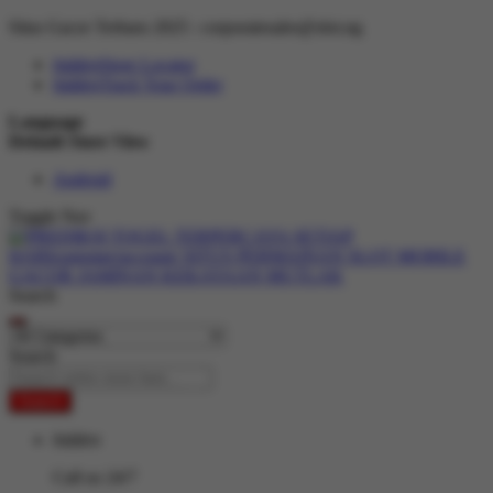
Situs Gacor Terbaru 2025 :
corporatesales@slot.ng
hidden
Store Locator
hidden
Track Your Order
Language
Default Store View
Android
Toggle Nav
Search
Search
Search
hidden
Call us 24/7