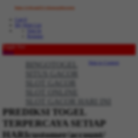
https://rebrand.ly/whatsappbosstoto
Cart
0
My Wish List
Sign In
Register
Toggle Nav
Menu
BINGOTOGEL
Skip to Content
SITUS GACOR
SLOT GACOR
SLOT ONLINE
SLOT GACOR HARI INI
PREDIKSI TOGEL
TERPERCAYA SETIAP
HARIcustomer/account/