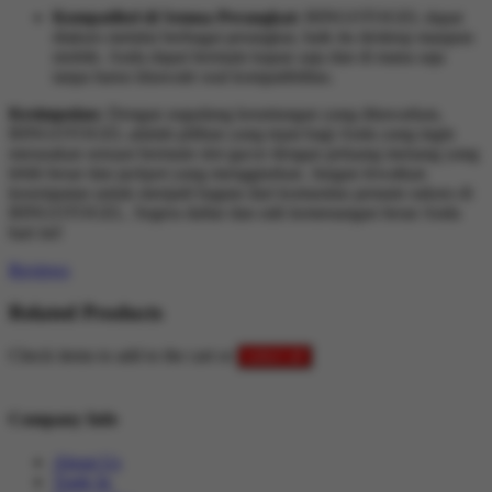
Kompatibel di Semua Perangkat:
BINGOTOGEL dapat
diakses melalui berbagai perangkat, baik itu desktop maupun
mobile. Anda dapat bermain kapan saja dan di mana saja
tanpa harus khawatir soal kompatibilitas.
Kesimpulan:
Dengan segudang keuntungan yang ditawarkan,
BINGOTOGEL adalah pilihan yang tepat bagi Anda yang ingin
merasakan sensasi bermain slot gacor dengan peluang menang yang
lebih besar dan jackpot yang menggiurkan. Jangan lewatkan
kesempatan untuk menjadi bagian dari komunitas pemain sukses di
BINGOTOGEL. Segera daftar dan raih kemenangan besar Anda
hari ini!
Reviews
Related Products
Check items to add to the cart or
select all
Company Info
About Us
Trade In