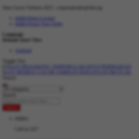
Situs Gacor Terbaru 2025 :
corporatesales@slot.ng
hidden
Store Locator
hidden
Track Your Order
Language
Default Store View
Android
Toggle Nav
Search
Search
Search
hidden
Call us 24/7