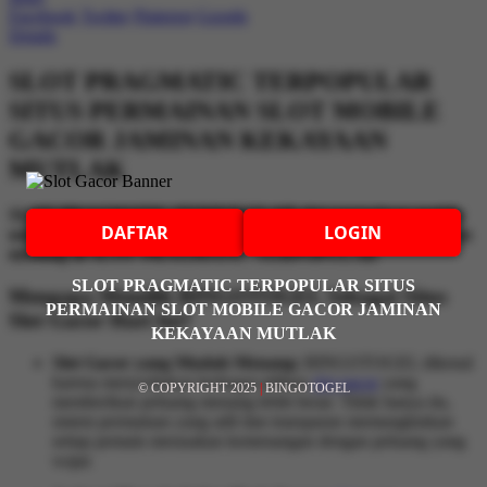
Facebook
Twitter
Pinterest
Google
Details
SLOT PRAGMATIC TERPOPULAR
SITUS PERMAINAN SLOT MOBILE
GACOR JAMINAN KEKAYAAN
MUTLAK
SLOT PRAGMATIC TERPOPULAR slot permainan mobile
DAFTAR
LOGIN
untuk hp android dan ios hari ini, aplikasi slot terbaik jaminan
menang di SLOT PRAGMATIC TERPOPULAR
SLOT PRAGMATIC TERPOPULAR SITUS
Mengapa Memilih BINGOTOGEL Sebagai Situs
PERMAINAN SLOT MOBILE GACOR JAMINAN
Slot Gacor Hari Ini?
KEKAYAAN MUTLAK
Slot Gacor yang Mudah Menang:
BINGOTOGEL dikenal
karena menyediakan berbagai pilihan
slot gacor
yang
© COPYRIGHT 2025
|
BINGOTOGEL
memberikan peluang menang lebih besar. Tidak hanya itu,
sistem permainan yang adil dan transparan memungkinkan
setiap pemain merasakan kemenangan dengan peluang yang
wajar.