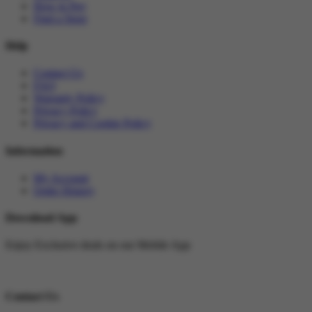
How to Pay
Find a Store
Help
Contact Us
FAQ
Warranty Policy
Privacy Policy
Privacy and Cookie Policy
Information
My Account
Order History
Download App
Enjoy Exclusive deals on our Mobile App
Contact Us