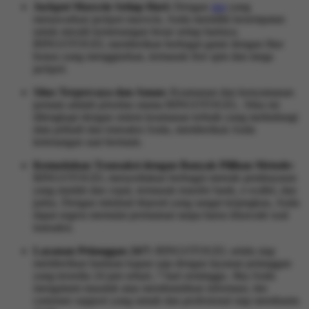
Jackpot Maxwin Setiap Hari:
Dengan
slot
yang
menawarkan jackpot maxwin, Anda memiliki kesempatan
untuk meraih kemenangan besar setiap harinya.
BINGOTOGEL memberikan berbagai game dengan fitur
bonus yang menggiurkan, termasuk free spin dan mega
jackpot.
Situs Terpercaya dan Aman:
Keamanan dan kenyamanan
pemain adalah prioritas utama BINGOTOGEL. Situs ini
dilengkapi dengan sistem keamanan terbaik yang melindungi
data pribadi dan transaksi Anda, memberikan Anda
ketenangan saat bermain.
Kemudahan Transaksi dengan Banyak Pilihan Metode:
BINGOTOGEL menyediakan berbagai metode pembayaran
yang mudah dan cepat, termasuk transfer bank, e-wallet, dan
pulsa. Dengan minimal deposit yang sangat terjangkau, Anda
dapat segera memulai permainan tanpa harus khawatir soal
transaksi.
Layanan Pelanggan 24/7:
BINGOTOGEL selalu siap
memberikan bantuan kapan saja dengan layanan pelanggan
yang tersedia 24 jam sehari, 7 hari seminggu. Jika Anda
mengalami masalah atau membutuhkan informasi, tim
customer support yang ramah dan profesional siap membantu