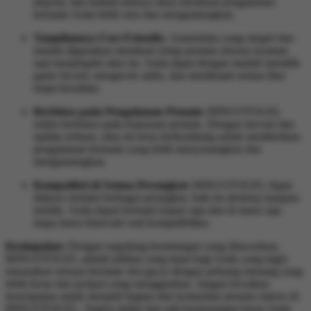
deposit, dan hadiah lainnya akan membuat pengalaman
bermain Anda lebih seru dan menguntungkan.
Tampilannya User-Friendly:
Antarmuka yang simpel dan
mudah digunakan membuat setiap pemain merasa nyaman
saat menjelajahi situs ini. Anda dapat dengan mudah memilih
game favorit, mengecek saldo, dan menikmati semua fitur
tanpa kesulitan.
Berfokus pada Pengalaman Pemain:
BINGOTOGEL
selalu berfokus pada kepuasan pemain. Dengan inovasi dan
update terbaru, situs ini terus berkembang untuk memberikan
pengalaman bermain yang lebih menyenangkan dan
menguntungkan.
Kompatibel di Semua Perangkat:
BINGOTOGEL dapat
diakses melalui berbagai perangkat, baik itu desktop maupun
mobile. Anda dapat bermain kapan saja dan di mana saja
tanpa harus khawatir soal kompatibilitas.
Kesimpulan:
Dengan segudang keuntungan yang ditawarkan,
BINGOTOGEL adalah pilihan yang tepat bagi Anda yang ingin
merasakan sensasi bermain slot gacor dengan peluang menang yang
lebih besar dan jackpot yang menggiurkan. Jangan lewatkan
kesempatan untuk menjadi bagian dari komunitas pemain sukses di
BINGOTOGEL. Segera daftar dan raih kemenangan besar Anda