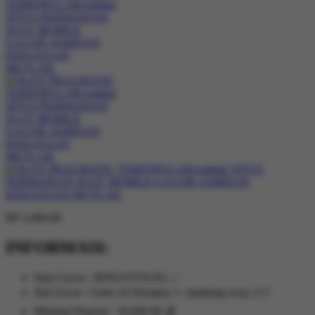
RP 1,000.00
INFORMASI:
Situs Gacor : BINGOTOGEL ✅
Slot Gacor : Gates of Olympus ⚡, mahjong ways 2 🀄
Minimal Deposit : 10,000.00 💰