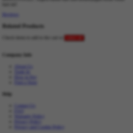
hari ini!
Reviews
Related Products
Check items to add to the cart or
select all
Company Info
About Us
Trade In
How to Pay
Find a Store
Help
Contact Us
FAQ
Warranty Policy
Privacy Policy
Privacy and Cookie Policy