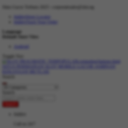
Situs Gacor Terbaru 2025 :
corporatesales@slot.ng
hidden
Store Locator
hidden
Track Your Order
Language
Default Store View
Android
Toggle Nav
Search
Search
Search
hidden
Call us 24/7