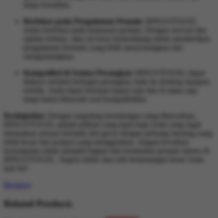
tanpa kesulitan.
Berfokus pada Pengalaman Pemain:
BINGOTOGEL
selalu berfokus pada kepuasan pemain. Dengan inovasi dan
update terbaru, situs ini terus berkembang untuk memberikan
pengalaman bermain yang lebih menyenangkan dan
menguntungkan.
Kompatibel di Semua Perangkat:
BINGOTOGEL dapat
diakses melalui berbagai perangkat, baik itu desktop maupun
mobile. Anda dapat bermain kapan saja dan di mana saja
tanpa harus khawatir soal kompatibilitas.
Kesimpulan:
Dengan segudang keuntungan yang ditawarkan,
BINGOTOGEL adalah pilihan yang tepat bagi Anda yang ingin
merasakan sensasi bermain slot gacor dengan peluang menang yang
lebih besar dan jackpot yang menggiurkan. Jangan lewatkan
kesempatan untuk menjadi bagian dari komunitas pemain sukses di
BINGOTOGEL. Segera daftar dan raih kemenangan besar Anda
hari ini!
Reviews
Related Products