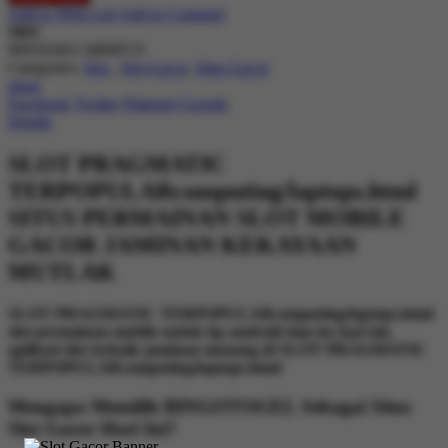
Add to Wish List
Add to Compare
SKU
90NX04S1-M00FC0
Categories:
Slot
,
Slot Gacor
,
Situs Gacor
share
Facebook
Twitter
Pinterest
Google
Details
SLOT PRAGMATIC
TERPOPULARcomputing/laptops.html
SITUS PERMAINAN SLOT MOBILE
GACOR JAMINAN KEKAYAAN
MUTLAK
SLOT PRAGMATIC TERPOPULARcomputing/laptops.html
slot permainan mobile untuk hp android dan ios hari ini,
aplikasi slot terbaik jaminan menang di SLOT PRAGMATIC
TERPOPULARcomputing/laptops.html
Mengapa Memilih BINGOTOGEL Sebagai Situs
Slot Gacor Hari Ini?