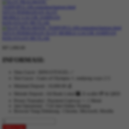
RP 1,000.00
INFORMASI:
Situs Gacor : BINGOTOGEL ✅
Slot Gacor : Gates of Olympus ⚡, mahjong ways 2 🀄
Minimal Deposit : 10,000.00 💰
Metode Deposit : All Bank Lokal 🏧, E-wallet 💳 & QRIS
Proses Transaksi : Payment Gateway +- 1 Menit
Jam Oprasional : 7/24 Jam Online Nontop
Browser Yang Didukung : Chrome, Microsoft, Mozilla
Add to Cart