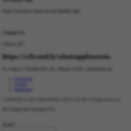
Enjoy Exclusive deals on our Mobile App
Contact Us
Call us 24/7
https://rebrand.ly/whatsappbosstoto
Jl. Letjen S. Parman Kav. 81, Jakarta 11420.
order@slot.ng
Facebook
Twitter
Instagram
COPYRIGHT © 2025 BINGOTOGEL SITUS GACOR. All Rights Reserved
We Using Safe Payment For
Name
*