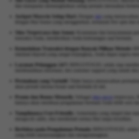
Slot Gacor yang Mudah Menang:
BINGOTOGEL dikenal kar
dan transparan memungkinkan setiap pemain merasakan kemen
Jackpot Maxwin Setiap Hari:
Dengan
slot
yang menawarkan 
dengan fitur bonus yang menggiurkan, termasuk free spin dan 
Situs Terpercaya dan Aman:
Keamanan dan kenyamanan pemai
transaksi Anda, memberikan Anda ketenangan saat bermain.
Kemudahan Transaksi dengan Banyak Pilihan Metode:
BI
minimal deposit yang sangat terjangkau, Anda dapat segera mem
Layanan Pelanggan 24/7:
BINGOTOGEL selalu siap memberika
membutuhkan informasi, tim customer support yang ramah dan
Permainan yang Variatif:
Tidak hanya menawarkan permainan
akan pernah merasa bosan saat bermain di sini.
Promo dan Bonus Menarik:
Sebagai
situs gacor
terpercaya,
lainnya akan membuat pengalaman bermain Anda lebih seru d
Tampilannya User-Friendly:
Antarmuka yang simpel dan mud
mengecek saldo, dan menikmati semua fitur tanpa kesulitan.
Berfokus pada Pengalaman Pemain:
BINGOTOGEL selalu ber
yang lebih menyenangkan dan menguntungkan.