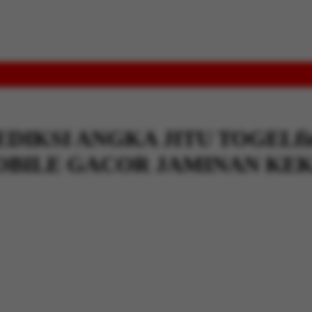
COR
SLOT GACOR
SLOT O
DIKSI ANGKA JITU TOGELfind-
MOBILE GACOR JAMINAN K