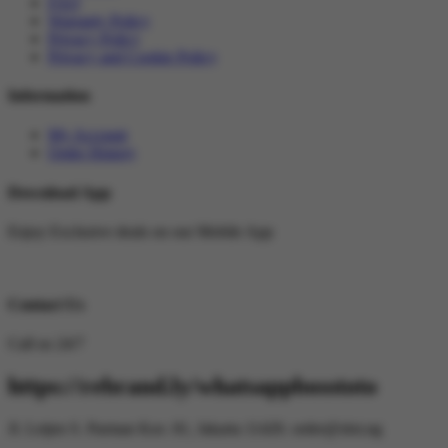
FAQ
Warranty Policy
Privacy Policy
Privacy and Cookie Policy
Information
My Account
Order History
Download App
Enjoy Exclusive deals on our Mobile App
Contact Us
Call us 24/7
https://rebrand.ly/whatsappbosstoto
Jl. Letjen S. Parman Kav. 81, Jakarta 11420.
order@slot.ng