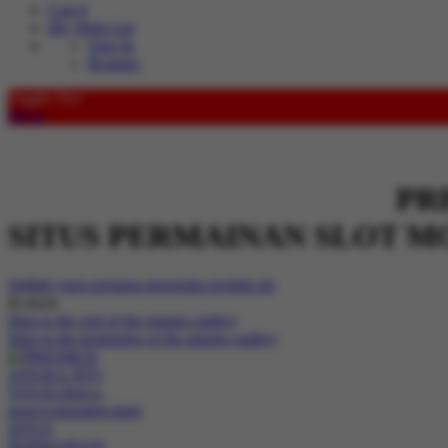
Cart
0
My Wish List
Sign In
Register
Toggle Nav
Menu
BINGOTOGEL
SITUS GA
SLOT GACOR HARI INI
PRE
SITUS PERMAINAN SLOT 
Jadilah yang pertama mengulas produk ini
In stock
Skip to the end of the images gallery
Skip to the beginning of the images gallery