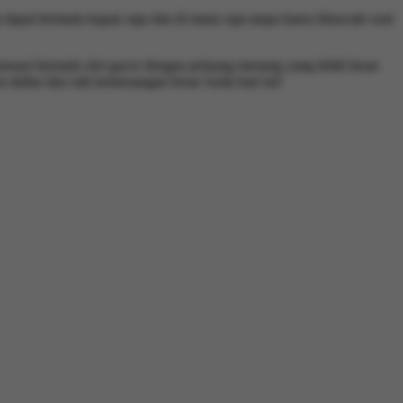
apat bermain kapan saja dan di mana saja tanpa harus khawatir soal
asi bermain slot gacor dengan peluang menang yang lebih besar
aftar dan raih kemenangan besar Anda hari ini!