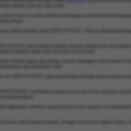
ena menyediakan berbagai pilihan
slot gacor
yang memberikan peluang
angan dengan peluang yang wajar.
jackpot maxwin, Anda memiliki kesempatan untuk meraih kemenang
mega jackpot.
n adalah prioritas utama BINGOTOGEL. Situs ini dilengkapi dengan 
NGOTOGEL menyediakan berbagai metode pembayaran yang mudah dan c
ulai permainan tanpa harus khawatir soal transaksi.
n bantuan kapan saja dengan layanan pelanggan yang tersedia 24 jam
 profesional siap membantu Anda.
 slot, BINGOTOGEL juga menyediakan berbagai jenis permainan lainny
 BINGOTOGEL memberikan banyak promo dan bonus menarik yang bisa
an menguntungkan.
ah digunakan membuat setiap pemain merasa nyaman saat menjelajahi 
fokus pada kepuasan pemain. Dengan inovasi dan update terbaru, si