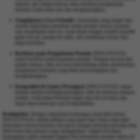
deposit, dan hadiah lainnya akan membuat pengalaman
bermain Anda lebih seru dan menguntungkan.
Tampilannya User-Friendly:
Antarmuka yang simpel dan
mudah digunakan membuat setiap pemain merasa nyaman
saat menjelajahi situs ini. Anda dapat dengan mudah memilih
game favorit, mengecek saldo, dan menikmati semua fitur
tanpa kesulitan.
Berfokus pada Pengalaman Pemain:
BINGOTOGEL
selalu berfokus pada kepuasan pemain. Dengan inovasi dan
update terbaru, situs ini terus berkembang untuk memberikan
pengalaman bermain yang lebih menyenangkan dan
menguntungkan.
Kompatibel di Semua Perangkat:
BINGOTOGEL dapat
diakses melalui berbagai perangkat, baik itu desktop maupun
mobile. Anda dapat bermain kapan saja dan di mana saja
tanpa harus khawatir soal kompatibilitas.
Kesimpulan:
Dengan segudang keuntungan yang ditawarkan,
BINGOTOGEL adalah pilihan yang tepat bagi Anda yang ingin
merasakan sensasi bermain slot gacor dengan peluang menang yang
lebih besar dan jackpot yang menggiurkan. Jangan lewatkan
kesempatan untuk menjadi bagian dari komunitas pemain sukses di