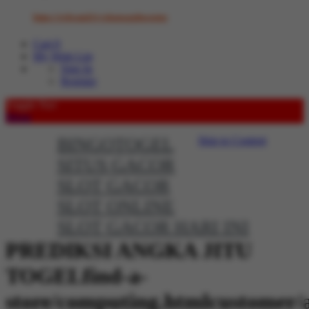
https://rebrand.ly/whatsappbosstoto
Cart
0
My Wish List
Sign In
Register
Toggle Nav
Menu
BINGOTOGEL
Skip to Content
SITUS GACOR
SLOT GACOR
SLOT ONLINE
SLOT GACOR HARI INI
PREDIKSI ANGKA JITU
TOGELfind-a-
store/computing.htmlcustomer/