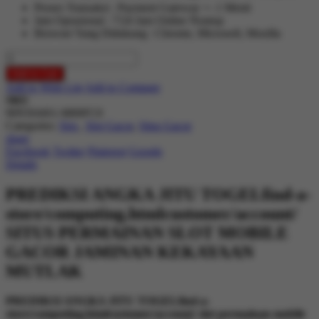
Proses Transaksi : Payment Gateway +- 1 Menit
Jam Oprasional : 7/24 Jam Online Nontop
Browser Yang Didukung : Chrome, Microsoft, Mozilla
Add to Cart
Add to Wish List
Add to Compare
SKU
90NX04S1-M00FC0
Categories:
Slot
,
Slot Gacor
,
Situs Gacor
share
Facebook
Twitter
Pinterest
Google
Details
PREDIKSI ANGKA JITU TOGELfind-a-
store/computing.htmlcustomer/account/
SITUS PERMAINAN SLOT MOBILE
GACOR JAMINAN KEKAYAAN
MUTLAK
PREDIKSI ANGKA JITU TOGELfind-a-
store/computing.htmlcustomer/account/ slot permainan mobile