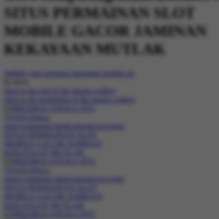
SITUS PERMAINAN SLOT
MOBILE GACOR JAMINAN
KEKAYAAN MUTLAK
Jadilah yang pertama mengulas produk ini
In stock
Skip to the end of the images gallery
Skip to the beginning of the images gallery