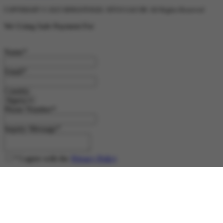
COPYRIGHT © 2025 BINGOTOGEL SITUS GACOR. All Rights Reserved
We Using Safe Payment For
Name
*
Email
*
Country
Phone Number
*
Inquiry Message
*
*
I agree with the
Privacy Policy