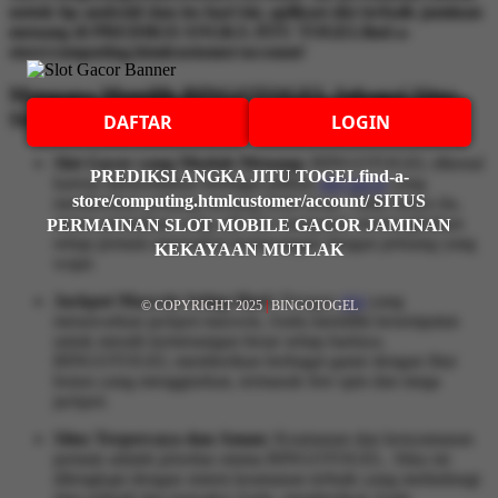
untuk hp android dan ios hari ini, aplikasi slot terbaik jaminan
menang di PREDIKSI ANGKA JITU TOGELfind-a-
store/computing.htmlcustomer/account/
Mengapa Memilih BINGOTOGEL Sebagai Situs
Slot Gacor Hari Ini?
DAFTAR
LOGIN
Slot Gacor yang Mudah Menang:
BINGOTOGEL dikenal
PREDIKSI ANGKA JITU TOGELfind-a-
karena menyediakan berbagai pilihan
slot gacor
yang
store/computing.htmlcustomer/account/ SITUS
memberikan peluang menang lebih besar. Tidak hanya itu,
sistem permainan yang adil dan transparan memungkinkan
PERMAINAN SLOT MOBILE GACOR JAMINAN
setiap pemain merasakan kemenangan dengan peluang yang
KEKAYAAN MUTLAK
wajar.
Jackpot Maxwin Setiap Hari:
Dengan
slot
yang
© COPYRIGHT 2025
|
BINGOTOGEL
menawarkan jackpot maxwin, Anda memiliki kesempatan
untuk meraih kemenangan besar setiap harinya.
BINGOTOGEL memberikan berbagai game dengan fitur
bonus yang menggiurkan, termasuk free spin dan mega
jackpot.
Situs Terpercaya dan Aman:
Keamanan dan kenyamanan
pemain adalah prioritas utama BINGOTOGEL. Situs ini
dilengkapi dengan sistem keamanan terbaik yang melindungi