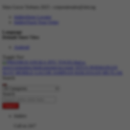
Situs Gacor Terbaru 2025 :
corporatesales@slot.ng
hidden
Store Locator
hidden
Track Your Order
Language
Default Store View
Android
Toggle Nav
Search
Search
Search
hidden
Call us 24/7