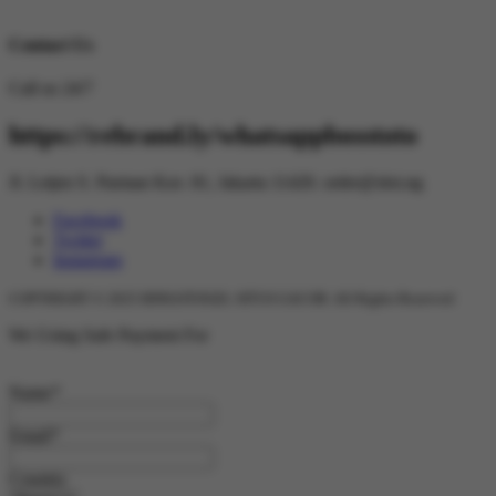
Contact Us
Call us 24/7
https://rebrand.ly/whatsappbosstoto
Jl. Letjen S. Parman Kav. 81, Jakarta 11420.
order@slot.ng
Facebook
Twitter
Instagram
COPYRIGHT © 2025 BINGOTOGEL SITUS GACOR. All Rights Reserved
We Using Safe Payment For
Name
*
Email
*
Country