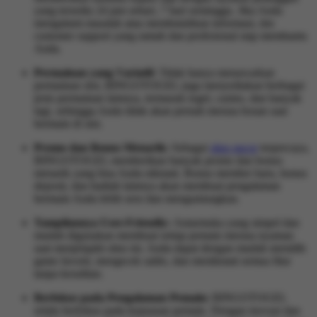
yang tersedia 24 jam sehari, 7 hari seminggu. Jika Anda
mengalami masalah atau membutuhkan informasi, tim
customer support yang ramah dan profesional siap membantu
Anda.
Permainan yang Variatif:
Tidak hanya menawarkan
permainan slot, BINGOTOGEL juga menyediakan berbagai
jenis permainan lainnya, termasuk togel, casino, dan banyak
lagi, sehingga Anda tidak akan pernah merasa bosan saat
bermain di sini.
Promo dan Bonus Menarik:
Sebagai
situs gacor
terpercaya,
BINGOTOGEL memberikan banyak promo dan bonus
menarik yang bisa Anda nikmati. Bonus member baru, bonus
deposit, dan hadiah lainnya akan membuat pengalaman
bermain Anda lebih seru dan menguntungkan.
Tampilannya User-Friendly:
Antarmuka yang simpel dan
mudah digunakan membuat setiap pemain merasa nyaman
saat menjelajahi situs ini. Anda dapat dengan mudah memilih
game favorit, mengecek saldo, dan menikmati semua fitur
tanpa kesulitan.
Berfokus pada Pengalaman Pemain:
BINGOTOGEL
selalu berfokus pada kepuasan pemain. Dengan inovasi dan