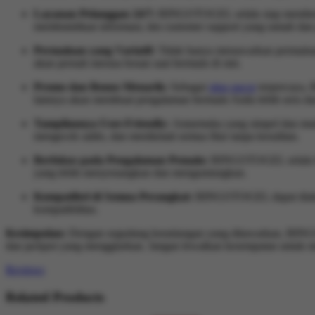
Layanan Pelanggan 24/7:
BINGOTOGEL selalu siap memberika
membutuhkan informasi, tim customer support yang ramah dan
Permainan yang Variatif:
Tidak hanya menawarkan permainan
akan pernah merasa bosan saat bermain di sini.
Promo dan Bonus Menarik:
Sebagai
situs gacor
terpercaya,
lainnya akan membuat pengalaman bermain Anda lebih seru d
Tampilannya User-Friendly:
Antarmuka yang simpel dan mud
mengecek saldo, dan menikmati semua fitur tanpa kesulitan.
Berfokus pada Pengalaman Pemain:
BINGOTOGEL selalu ber
yang lebih menyenangkan dan menguntungkan.
Kompatibel di Semua Perangkat:
BINGOTOGEL dapat diakses 
kompatibilitas.
Kesimpulan:
Dengan segudang keuntungan yang ditawarkan, BINGOTO
dan jackpot yang menggiurkan. Jangan lewatkan kesempatan untuk m
Reviews
Related Products