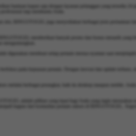
n bantuan kapan saja dengan layanan pelanggan yang tersedia 24 jam
 profesional siap membantu Anda.
 slot, BINGOTOGEL juga menyediakan berbagai jenis permainan lainny
 BINGOTOGEL memberikan banyak promo dan bonus menarik yang bisa
an menguntungkan.
ah digunakan membuat setiap pemain merasa nyaman saat menjelajahi 
fokus pada kepuasan pemain. Dengan inovasi dan update terbaru, si
melalui berbagai perangkat, baik itu desktop maupun mobile. Anda d
GEL adalah pilihan yang tepat bagi Anda yang ingin merasakan sens
enjadi bagian dari komunitas pemain sukses di BINGOTOGEL. Segera d