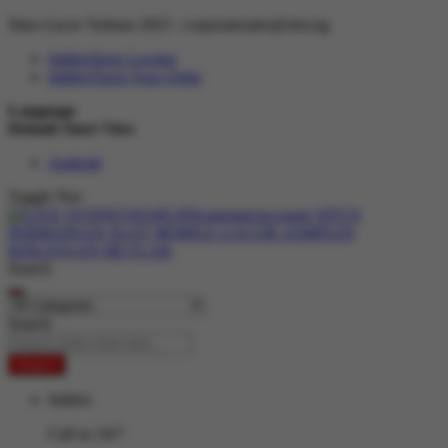
Situs Gacor Terbaru 2025 :
corporatesales@slot.ng
hidden
Store Locator
hidden
Track Your Order
Language
Default Store View
Android
Toggle Nav
Search
Search
Search
hidden
Call us 24/7