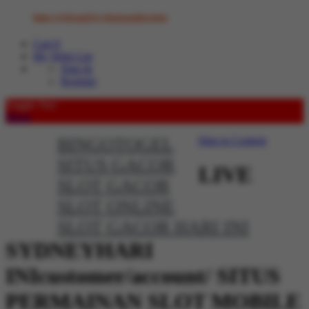
https://rebrand.ly/whatsappbosstoto
Cart
0
My Wish List
Sign In
Register
Toggle Nav
Menu
BINGOTOGEL
Skip to Content
SITUS GACOR
LIVE
SLOT GACOR
SLOT ONLINE
SLOT GACOR HARI INI
SYDNEYHARI
INIcustomer/account/ SITUS
PERMAINAN SLOT MOBILE