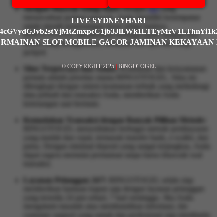
Jackpot Maxwin Setiap Hari:
Dengan
slot
yang
menawarkan jackpot maxwin, Anda memiliki kesempatan
LIVE SYDNEYHARI
untuk meraih kemenangan besar setiap harinya.
VzLWV4cGVydGJvb2stYjMtZmxpcC1jb3JlLWk1LTEyMzV1LThn
BINGOTOGEL memberikan berbagai game dengan fitur
PERMAINAN SLOT MOBILE GACOR JAMINAN KEKAYAAN
bonus yang menggiurkan, termasuk free spin dan mega
jackpot.
© COPYRIGHT 2025
|
BINGOTOGEL
Situs Terpercaya dan Aman:
Keamanan dan kenyamanan
pemain adalah prioritas utama BINGOTOGEL. Situs ini
dilengkapi dengan sistem keamanan terbaik yang melindungi
data pribadi dan transaksi Anda, memberikan Anda
ketenangan saat bermain.
Kemudahan Transaksi dengan Banyak Pilihan Metode:
BINGOTOGEL menyediakan berbagai metode pembayaran
yang mudah dan cepat, termasuk transfer bank, e-wallet, dan
pulsa. Dengan minimal deposit yang sangat terjangkau, Anda
dapat segera memulai permainan tanpa harus khawatir soal
transaksi.
Layanan Pelanggan 24/7:
BINGOTOGEL selalu siap
memberikan bantuan kapan saja dengan layanan pelanggan
yang tersedia 24 jam sehari, 7 hari seminggu. Jika Anda
mengalami masalah atau membutuhkan informasi, tim
customer support yang ramah dan profesional siap membantu