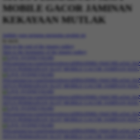
MOBILE GACOR JAMINAN
KEKAYAAN MUTLAK
Jadilah yang pertama mengulas produk ini
In stock
Skip to the end of the images gallery
Skip to the beginning of the images gallery