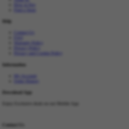
How to Pay
Find a Store
Help
Contact Us
FAQ
Warranty Policy
Privacy Policy
Privacy and Cookie Policy
Information
My Account
Order History
Download App
Enjoy Exclusive deals on our Mobile App
Contact Us