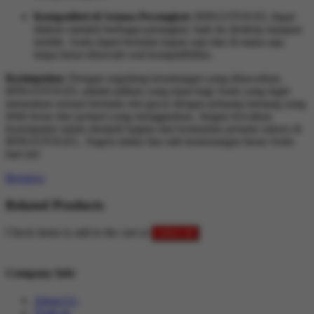
Kompatibel di Semua Perangkat:
BINGOTOGEL dapat
diakses melalui berbagai perangkat, baik itu desktop maupun
mobile. Anda dapat bermain kapan saja dan di mana saja
tanpa harus khawatir soal kompatibilitas.
Kesimpulan:
Dengan segudang keuntungan yang ditawarkan,
BINGOTOGEL adalah pilihan yang tepat bagi Anda yang ingin
merasakan sensasi bermain slot gacor dengan peluang menang yang
lebih besar dan jackpot yang menggiurkan. Jangan lewatkan
kesempatan untuk menjadi bagian dari komunitas pemain sukses di
BINGOTOGEL. Segera daftar dan raih kemenangan besar Anda
hari ini!
Reviews
Related Products
Check items to add to the cart or
select all
Company Info
About Us
Trade In