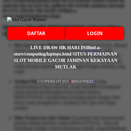
store/computing/laptops.html slot permainan mobile untuk hp
android dan ios hari ini, aplikasi slot terbaik jaminan menang
di LIVE DRAW HK HARI INIfind-a-
store/computing/laptops.html
Mengapa Memilih BINGOTOGEL Sebagai Situs
DAFTAR
LOGIN
Slot Gacor Hari Ini?
Slot Gacor yang Mudah Menang:
BINGOTOGEL dikenal
LIVE DRAW HK HARI INIfind-a-
karena menyediakan berbagai pilihan
slot gacor
yang
store/computing/laptops.html SITUS PERMAINAN
memberikan peluang menang lebih besar. Tidak hanya itu,
SLOT MOBILE GACOR JAMINAN KEKAYAAN
sistem permainan yang adil dan transparan memungkinkan
setiap pemain merasakan kemenangan dengan peluang yang
MUTLAK
wajar.
Jackpot Maxwin Setiap Hari:
Dengan
slot
yang
© COPYRIGHT 2025
|
BINGOTOGEL
menawarkan jackpot maxwin, Anda memiliki kesempatan
untuk meraih kemenangan besar setiap harinya.
BINGOTOGEL memberikan berbagai game dengan fitur
bonus yang menggiurkan, termasuk free spin dan mega
jackpot.
Situs Terpercaya dan Aman:
Keamanan dan kenyamanan
pemain adalah prioritas utama BINGOTOGEL. Situs ini
dilengkapi dengan sistem keamanan terbaik yang melindungi