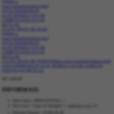
RP 1,000.00
INFORMASI:
Situs Gacor : BINGOTOGEL ✅
Slot Gacor : Gates of Olympus ⚡, mahjong ways 2 🀄
Minimal Deposit : 10,000.00 💰