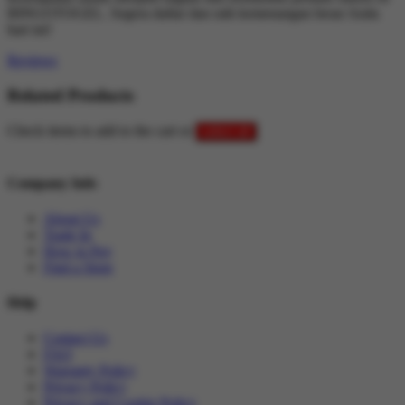
BINGOTOGEL. Segera daftar dan raih kemenangan besar Anda
hari ini!
Reviews
Related Products
Check items to add to the cart or
select all
Company Info
About Us
Trade In
How to Pay
Find a Store
Help
Contact Us
FAQ
Warranty Policy
Privacy Policy
Privacy and Cookie Policy