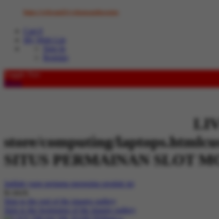
https://rebrand.ly/whatsappbosstoto
Cart
0
My Wish List
Sign In
Register
Toggle Nav
Menu
BINGOTOGEL
SITUS GA
SLOT GACOR HARI INI
LIV
store/computing/laptops.h
SITUS PERMAINAN SLOT 
Jadilah yang pertama mengulas produk ini
In stock
Skip to the end of the images gallery
Skip to the beginning of the images gallery