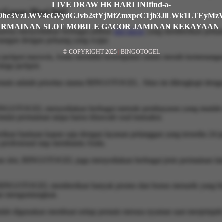
LIVE DRAW HK HARI INIfind-a-
Gacor Hari Ini?
GV4LnBocC9hc3VzLWV4cGVydGJvb2stYjMtZmxpcC1jb3JlLWk1
PERMAINAN SLOT MOBILE GACOR JAMINAN KEKAYAAN
ena menyediakan berbagai pilihan
slot gacor
yang memberikan peluang
angan dengan peluang yang wajar.
© COPYRIGHT 2025
|
BINGOTOGEL
jackpot maxwin, Anda memiliki kesempatan untuk meraih kemenang
mega jackpot.
n adalah prioritas utama BINGOTOGEL. Situs ini dilengkapi dengan 
NGOTOGEL menyediakan berbagai metode pembayaran yang mudah dan c
ulai permainan tanpa harus khawatir soal transaksi.
n bantuan kapan saja dengan layanan pelanggan yang tersedia 24 jam
 profesional siap membantu Anda.
 slot, BINGOTOGEL juga menyediakan berbagai jenis permainan lainny
 BINGOTOGEL memberikan banyak promo dan bonus menarik yang bisa
an menguntungkan.
ah digunakan membuat setiap pemain merasa nyaman saat menjelajahi 