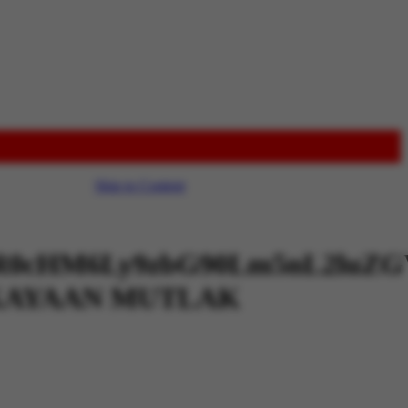
NLINE
Skip to Content
/referer/aHR0cHM6Ly9zbG90L
EKAYAAN MUTLAK