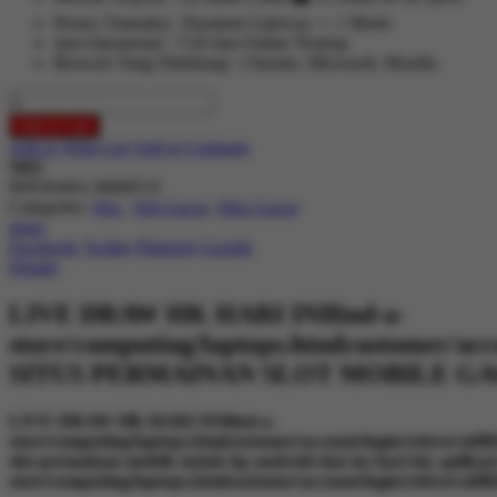
Proses Transaksi : Payment Gateway +- 1 Menit
Jam Oprasional : 7/24 Jam Online Nontop
Browser Yang Didukung : Chrome, Microsoft, Mozilla
Add to Cart
Add to Wish List
Add to Compare
SKU
90NX04S1-M00FC0
Categories:
Slot
,
Slot Gacor
,
Situs Gacor
share
Facebook
Twitter
Pinterest
Google
Details
LIVE DRAW HK HARI INIfind-a-
store/computing/laptops.htmlcusto
SITUS PERMAINAN SLOT MOBILE 
LIVE DRAW HK HARI INIfind-a-
store/computing/laptops.htmlcustomer/account/login
slot permainan mobile untuk hp android dan ios hari ini, apli
store/computing/laptops.htmlcustomer/account/login