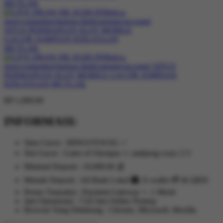
RP 1,000.00
INFORMASI:
Situs Gacor : BINGOTOGEL ✅
Slot Gacor : Gates of Olympus ⚡, mahjong ways 2 🀄
Minimal Deposit : 10,000.00 💰
Metode Deposit : All Bank Lokal 🏧, E-wallet 💳 & QRIS
Proses Transaksi : Payment Gateway +- 1 Menit
Jam Oprasional : 7/24 Jam Online Nontop
Browser Yang Didukung : Chrome, Microsoft, Mozilla