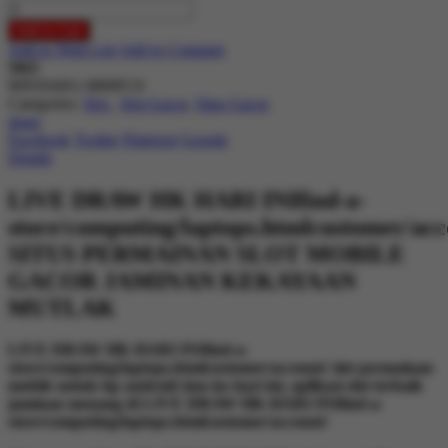
Add to Cart
Add to Wish List
Add to Compare
SKU
90NX04S1-M00FC0
Categories:
Slot
,
Slot Gacor
,
Situs Gacor
share
Facebook
Twitter
Pinterest
Google
Details
LIVE DRAW HK HARI INIfind-a-
store/computing/laptops.htmlcustomer/acc
SITUS PERMAINAN SLOT MOBILE
GACOR JAMINAN KEKAYAAN
MUTLAK
LIVE DRAW HK HARI INIfind-a-
store/computing/laptops.htmlcustomer/account/ slot permainan
mobile untuk hp android dan ios hari ini, aplikasi slot terbaik
jaminan menang di LIVE DRAW HK HARI INIfind-a-
store/computing/laptops.htmlcustomer/account/