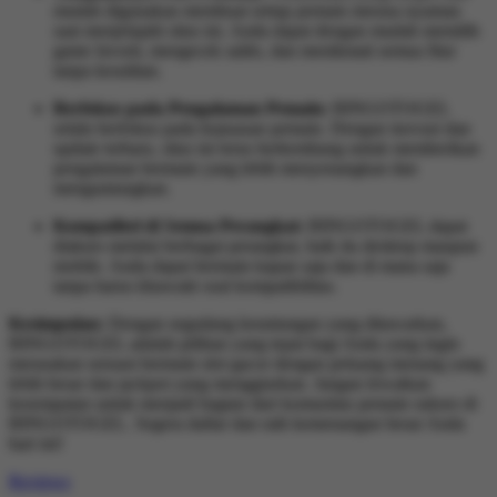
mudah digunakan membuat setiap pemain merasa nyaman
saat menjelajahi situs ini. Anda dapat dengan mudah memilih
game favorit, mengecek saldo, dan menikmati semua fitur
tanpa kesulitan.
Berfokus pada Pengalaman Pemain:
BINGOTOGEL
selalu berfokus pada kepuasan pemain. Dengan inovasi dan
update terbaru, situs ini terus berkembang untuk memberikan
pengalaman bermain yang lebih menyenangkan dan
menguntungkan.
Kompatibel di Semua Perangkat:
BINGOTOGEL dapat
diakses melalui berbagai perangkat, baik itu desktop maupun
mobile. Anda dapat bermain kapan saja dan di mana saja
tanpa harus khawatir soal kompatibilitas.
Kesimpulan:
Dengan segudang keuntungan yang ditawarkan,
BINGOTOGEL adalah pilihan yang tepat bagi Anda yang ingin
merasakan sensasi bermain slot gacor dengan peluang menang yang
lebih besar dan jackpot yang menggiurkan. Jangan lewatkan
kesempatan untuk menjadi bagian dari komunitas pemain sukses di
BINGOTOGEL. Segera daftar dan raih kemenangan besar Anda
hari ini!
Reviews