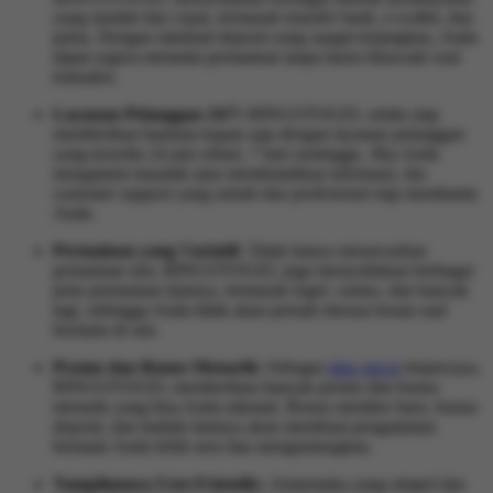
yang mudah dan cepat, termasuk transfer bank, e-wallet, dan
pulsa. Dengan minimal deposit yang sangat terjangkau, Anda
dapat segera memulai permainan tanpa harus khawatir soal
transaksi.
Layanan Pelanggan 24/7:
BINGOTOGEL selalu siap
memberikan bantuan kapan saja dengan layanan pelanggan
yang tersedia 24 jam sehari, 7 hari seminggu. Jika Anda
mengalami masalah atau membutuhkan informasi, tim
customer support yang ramah dan profesional siap membantu
Anda.
Permainan yang Variatif:
Tidak hanya menawarkan
permainan slot, BINGOTOGEL juga menyediakan berbagai
jenis permainan lainnya, termasuk togel, casino, dan banyak
lagi, sehingga Anda tidak akan pernah merasa bosan saat
bermain di sini.
Promo dan Bonus Menarik:
Sebagai
situs gacor
terpercaya,
BINGOTOGEL memberikan banyak promo dan bonus
menarik yang bisa Anda nikmati. Bonus member baru, bonus
deposit, dan hadiah lainnya akan membuat pengalaman
bermain Anda lebih seru dan menguntungkan.
Tampilannya User-Friendly:
Antarmuka yang simpel dan