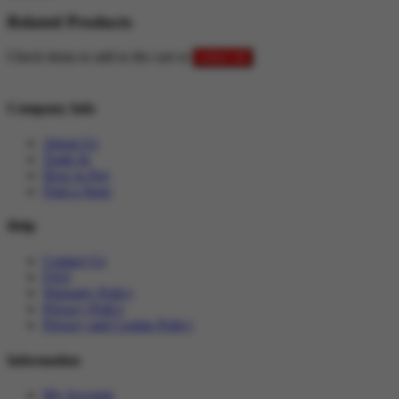
Related Products
Check items to add to the cart or
select all
Company Info
About Us
Trade In
How to Pay
Find a Store
Help
Contact Us
FAQ
Warranty Policy
Privacy Policy
Privacy and Cookie Policy
Information
My Account