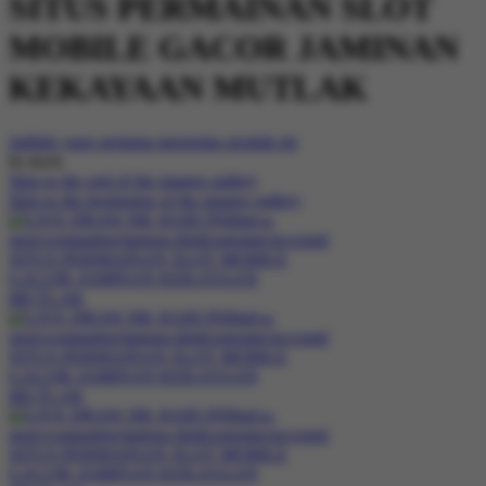
SITUS PERMAINAN SLOT
MOBILE GACOR JAMINAN
KEKAYAAN MUTLAK
Jadilah yang pertama mengulas produk ini
In stock
Skip to the end of the images gallery
Skip to the beginning of the images gallery