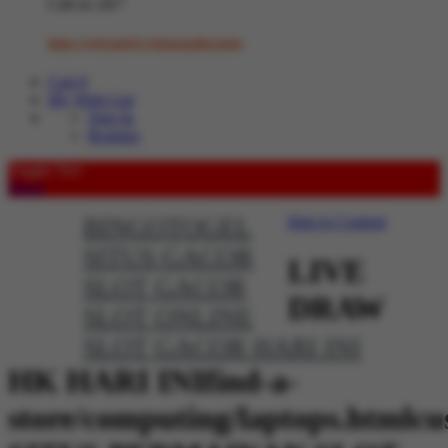
Call us 24/7
https://rebrand.ly/whatsappbosstoto
Cart
0
My Wish List
Sign In
Register
Toggle Nav
Menu
BINGOTOGEL
Skip to Content
SITUS GACOR
LIVE
SLOT GACOR
DRAW
SLOT ONLINE
SLOT GACOR HARI INI
HK HARI INIfind-a-
store/computing/laptops.htmlcu