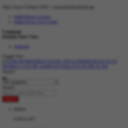
Situs Gacor Terbaru 2025 :
corporatesales@slot.ng
hidden
Store Locator
hidden
Track Your Order
Language
Default Store View
Android
Toggle Nav
Search
Search
Search
hidden
Call us 24/7