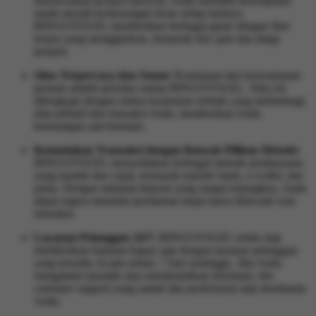
menawarkan jackpot maxwin, Anda memiliki kesempatan
untuk meraih kemenangan besar setiap harinya.
BINGOTOGEL memberikan berbagai game dengan fitur
bonus yang menggiurkan, termasuk free spin dan mega
jackpot.
Situs Terpercaya dan Aman:
Keamanan dan kenyamanan
pemain adalah prioritas utama BINGOTOGEL. Situs ini
dilengkapi dengan sistem keamanan terbaik yang melindungi
data pribadi dan transaksi Anda, memberikan Anda
ketenangan saat bermain.
Kemudahan Transaksi dengan Banyak Pilihan Metode:
BINGOTOGEL menyediakan berbagai metode pembayaran
yang mudah dan cepat, termasuk transfer bank, e-wallet, dan
pulsa. Dengan minimal deposit yang sangat terjangkau, Anda
dapat segera memulai permainan tanpa harus khawatir soal
transaksi.
Layanan Pelanggan 24/7:
BINGOTOGEL selalu siap
memberikan bantuan kapan saja dengan layanan pelanggan
yang tersedia 24 jam sehari, 7 hari seminggu. Jika Anda
mengalami masalah atau membutuhkan informasi, tim
customer support yang ramah dan profesional siap membantu
Anda.