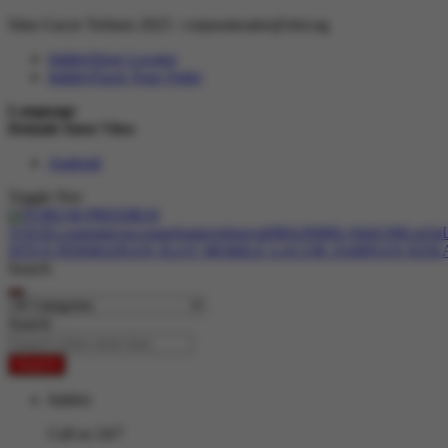
Situs Gacor Terbaru 2025 :
corporatesales@slot.ng
hidden
Store Locator
hidden
Track Your Order
Language
Default Store View
Android
Toggle Nav
Search
Search
Search
hidden
Call us 24/7