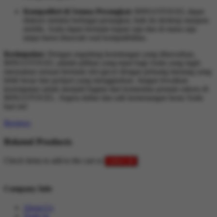
Kompatibel di Semua Perangkat:
BINGOTOGEL dapat
diakses melalui berbagai perangkat, baik itu desktop maupun
mobile. Anda dapat bermain kapan saja dan di mana saja
tanpa harus khawatir soal kompatibilitas.
Kesimpulan:
Dengan segudang keuntungan yang ditawarkan,
BINGOTOGEL adalah pilihan yang tepat bagi Anda yang ingin
merasakan sensasi bermain slot gacor dengan peluang menang yang
lebih besar dan jackpot yang menggiurkan. Jangan lewatkan
kesempatan untuk menjadi bagian dari komunitas pemain sukses di
BINGOTOGEL. Segera daftar dan raih kemenangan besar Anda
hari ini!
Reviews
Related Products
Check items to add to the cart or
select all
Company Info
About Us
Trade In