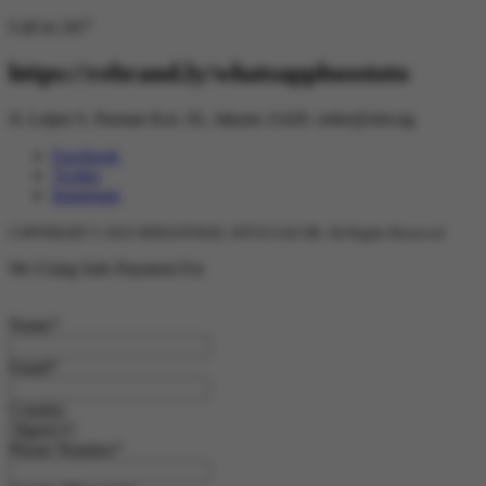
Call us 24/7
https://rebrand.ly/whatsappbosstoto
Jl. Letjen S. Parman Kav. 81, Jakarta 11420.
order@slot.ng
Facebook
Twitter
Instagram
COPYRIGHT © 2025 BINGOTOGEL SITUS GACOR. All Rights Reserved
We Using Safe Payment For
Name
*
Email
*
Country
Phone Number
*