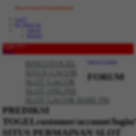
https://rebrand.ly/whatsappbosstoto
Cart
0
My Wish List
Sign In
Register
Toggle Nav
Menu
BINGOTOGEL
Skip to Content
SITUS GACOR
FORUM
SLOT GACOR
SLOT ONLINE
SLOT GACOR HARI INI
PREDIKSI
TOGELcustomer/account/lo
SITUS PERMAINAN SLOT