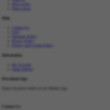
How to Pay
Find a Store
Help
Contact Us
FAQ
Warranty Policy
Privacy Policy
Privacy and Cookie Policy
Information
My Account
Order History
Download App
Enjoy Exclusive deals on our Mobile App
Contact Us