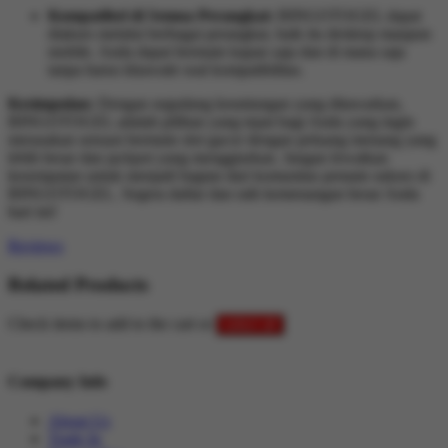
Kompatibel di Semua Perangkat:
BINGOTOGEL dapat
diakses melalui berbagai perangkat, baik itu desktop maupun
mobile. Anda dapat bermain kapan saja dan di mana saja
tanpa harus khawatir soal kompatibilitas.
Kesimpulan:
Dengan segudang keuntungan yang ditawarkan,
BINGOTOGEL adalah pilihan yang tepat bagi Anda yang ingin
merasakan sensasi bermain slot gacor dengan peluang menang yang
lebih besar dan jackpot yang menggiurkan. Jangan lewatkan
kesempatan untuk menjadi bagian dari komunitas pemain sukses di
BINGOTOGEL. Segera daftar dan raih kemenangan besar Anda
hari ini!
Reviews
Related Products
Check items to add to the cart or
select all
Company Info
About Us
Trade In