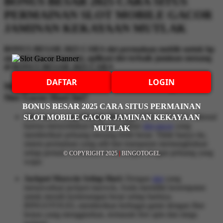
BONUS BESAR 2025 CARA SITUS
PERMAINAN SLOT MOBILE GACOR
JAMINAN KEKAYAAN MUTLAK
BONUS BESAR 2025 CARA slot permainan mobile untuk hp
android dan ios hari ini, aplikasi slot terbaik jaminan menang
di BONUS BESAR 2025 CARA
DAFTAR
LOGIN
Mengapa Memilih BINGOTOGEL Sebagai Situs
Slot Gacor Hari Ini?
BONUS BESAR 2025 CARA SITUS PERMAINAN
Slot Gacor yang Mudah Menang:
BINGOTOGEL dikenal
SLOT MOBILE GACOR JAMINAN KEKAYAAN
karena menyediakan berbagai pilihan
slot gacor
yang
MUTLAK
memberikan peluang menang lebih besar. Tidak hanya itu,
sistem permainan yang adil dan transparan memungkinkan
setiap pemain merasakan kemenangan dengan peluang yang
© COPYRIGHT 2025
|
BINGOTOGEL
wajar.
Jackpot Maxwin Setiap Hari:
Dengan
slot
yang
menawarkan jackpot maxwin, Anda memiliki kesempatan
untuk meraih kemenangan besar setiap harinya.
BINGOTOGEL memberikan berbagai game dengan fitur
bonus yang menggiurkan, termasuk free spin dan mega