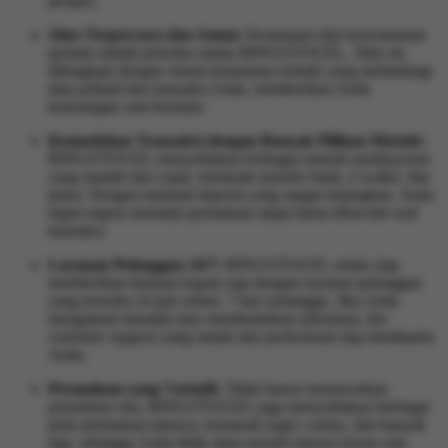
jackpot.
Situs Terpercaya dan Aman:
Keamanan dan kenyamanan
pemain adalah prioritas utama BINGOTOGEL. Situs ini
dilengkapi dengan sistem keamanan terbaik yang melindungi
data pribadi dan transaksi Anda, memberikan Anda
ketenangan saat bermain.
Kemudahan Transaksi dengan Banyak Pilihan Metode:
BINGOTOGEL menyediakan berbagai metode pembayaran
yang mudah dan cepat, termasuk transfer bank, e-wallet, dan
pulsa. Dengan minimal deposit yang sangat terjangkau, Anda
dapat segera memulai permainan tanpa harus khawatir soal
transaksi.
Layanan Pelanggan 24/7:
BINGOTOGEL selalu siap
memberikan bantuan kapan saja dengan layanan pelanggan
yang tersedia 24 jam sehari, 7 hari seminggu. Jika Anda
mengalami masalah atau membutuhkan informasi, tim
customer support yang ramah dan profesional siap membantu
Anda.
Permainan yang Variatif:
Tidak hanya menawarkan
permainan slot, BINGOTOGEL juga menyediakan berbagai
jenis permainan lainnya, termasuk togel, casino, dan banyak
lagi, sehingga Anda tidak akan pernah merasa bosan saat