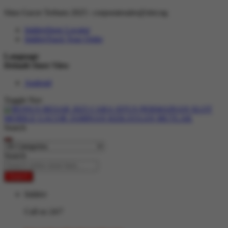
Situs Gacor Terbaru 2025 :
corporatesales@slot.ng
hidden
Store Locator
hidden
Track Your Order
Language
Default Store View
Android
Toggle Nav
Search
Search
Search
hidden
Call us 24/7