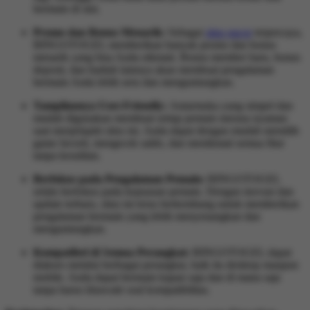
bermain di sini.
Promo dan Bonus Menarik:
Sebagai
situs gacor
terpercaya,
BINGOTOGEL memberikan banyak promo dan bonus
menarik yang bisa Anda nikmati. Bonus member baru, bonus
deposit, dan hadiah lainnya akan membuat pengalaman
bermain Anda lebih seru dan menguntungkan.
Tampilannya User-Friendly:
Antarmuka yang simpel dan
mudah digunakan membuat setiap pemain merasa nyaman
saat menjelajahi situs ini. Anda dapat dengan mudah memilih
game favorit, mengecek saldo, dan menikmati semua fitur
tanpa kesulitan.
Berfokus pada Pengalaman Pemain:
BINGOTOGEL
selalu berfokus pada kepuasan pemain. Dengan inovasi dan
update terbaru, situs ini terus berkembang untuk memberikan
pengalaman bermain yang lebih menyenangkan dan
menguntungkan.
Kompatibel di Semua Perangkat:
BINGOTOGEL dapat
diakses melalui berbagai perangkat, baik itu desktop maupun
mobile. Anda dapat bermain kapan saja dan di mana saja
tanpa harus khawatir soal kompatibilitas.