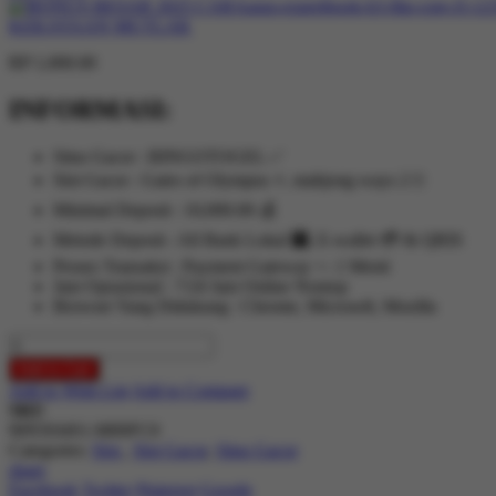
RP 1,000.00
INFORMASI:
Situs Gacor : BINGOTOGEL ✅
Slot Gacor : Gates of Olympus ⚡, mahjong ways 2 🀄
Minimal Deposit : 10,000.00 💰
Metode Deposit : All Bank Lokal 🏧, E-wallet 💳 & QRIS
Proses Transaksi : Payment Gateway +- 1 Menit
Jam Oprasional : 7/24 Jam Online Nontop
Browser Yang Didukung : Chrome, Microsoft, Mozilla
Add to Cart
Add to Wish List
Add to Compare
SKU
90NX04S1-M00FC0
Categories:
Slot
,
Slot Gacor
,
Situs Gacor
share
Facebook
Twitter
Pinterest
Google