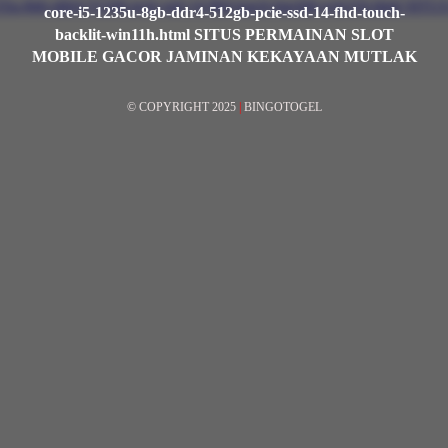
core-i5-1235u-8gb-ddr4-512gb-pcie-ssd-14-fhd-touch-
backlit-win11h.html SITUS PERMAINAN SLOT
MOBILE GACOR JAMINAN KEKAYAAN MUTLAK
© COPYRIGHT 2025
|
BINGOTOGEL