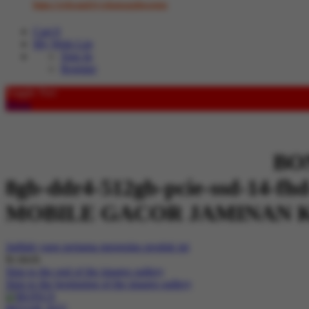
https://rebrand.ly/whatsappbosstoto
Cart
0
My Wish List
Sign In
Register
Toggle Nav
Menu
BINGOTOGEL
SITUS GA
SLOT GACOR HARI INI
BON
8gb-ddr4-512gb-pcie-ssd-14-
MOBILE GACOR JAMINAN 
Jadilah yang pertama mengulas produk ini
In stock
Skip to the end of the images gallery
Skip to the beginning of the images gallery