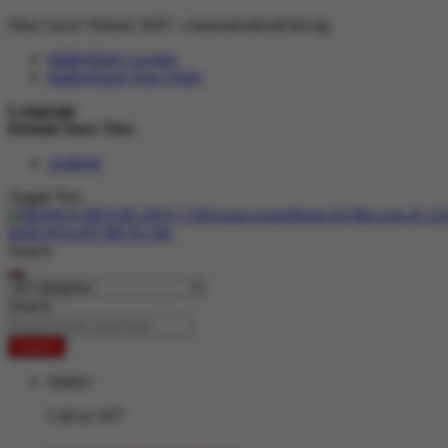
Situs Gacor Terbaru 2025 :
corporatesales@slot.ng
hidden
Store Locator
hidden
Track Your Order
Language
Default Store View
Android
Toggle Nav
Search
Search
Search
hidden
Call us 24/7