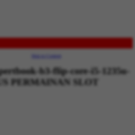
NLINE
Skip to Content
tbook-b3-flip-core-i5-1235u-
 SITUS PERMAINAN SLOT