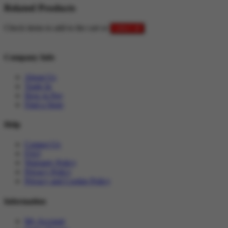
Related Products
Check items to add to the cart or
select all
Company Info
About Us
Trade In
How to Pay
Find a Store
Help
Contact Us
FAQ
Warranty Policy
Privacy Policy
Privacy and Cookie Policy
Information
My Account