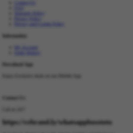
Contact Us
FAQ
Warranty Policy
Privacy Policy
Privacy and Cookie Policy
Information
My Account
Order History
Download App
Enjoy Exclusive deals on our Mobile App
Contact Us
Call us 24/7
https://rebrand.ly/whatsappbosstoto