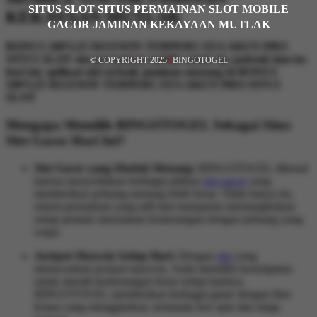
SITUS SLOT SITUS PERMAINAN SLOT MOBILE
KEKAYAAN MUTLAK
GACOR JAMINAN KEKAYAAN MUTLAK
BONUS 100%25 MAXWIN TERPERCAYA AKUN PRO
SITUS SLOT slot permainan mobile untuk hp android dan ios
© COPYRIGHT 2025
|
BINGOTOGEL
hari ini, aplikasi slot terbaik jaminan menang di BONUS
100%25 MAXWIN TERPERCAYA AKUN PRO SITUS
SLOT
Mengapa Memilih BINGOTOGEL Sebagai Situs
Slot Gacor Hari Ini?
Slot Gacor yang Mudah Menang:
BINGOTOGEL dikenal
karena menyediakan berbagai pilihan
slot gacor
yang
memberikan peluang menang lebih besar. Tidak hanya itu,
sistem permainan yang adil dan transparan memungkinkan
setiap pemain merasakan kemenangan dengan peluang yang
wajar.
Jackpot Maxwin Setiap Hari:
Dengan
slot
yang
menawarkan jackpot maxwin, Anda memiliki kesempatan
untuk meraih kemenangan besar setiap harinya.
BINGOTOGEL memberikan berbagai game dengan fitur
bonus yang menggiurkan, termasuk free spin dan mega