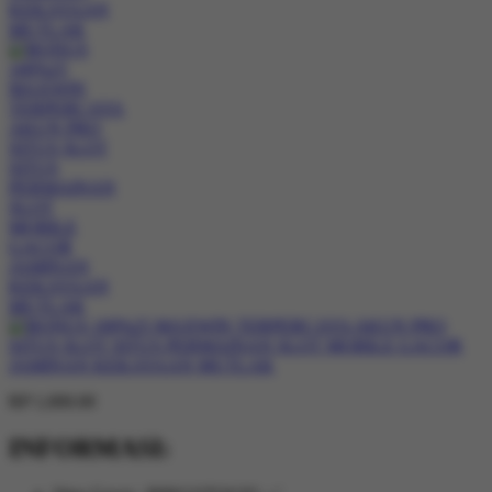
RP 1,000.00
INFORMASI: