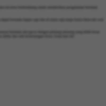
tus ini terus berkembang untuk memberikan pengalaman bermain
apat bermain kapan saja dan di mana saja tanpa harus khawatir soal
asi bermain slot gacor dengan peluang menang yang lebih besar
aftar dan raih kemenangan besar Anda hari ini!