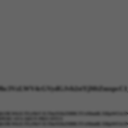
BocC9hc3VzLWV4cGVydGJvb2stYjMtZmxp
pcC1jb3JlLWk1LTEyMzV1LThnYi1kZHI0LTUxMmdiLXBjaWUtc
WIN TERPERCAYA AKUN PRO SITUS
pcC1jb3JlLWk1LTEyMzV1LThnYi1kZHI0LTUxMmdiLXBjaWUtc