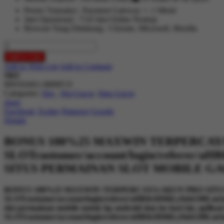
Proses Transaksi : Payment Gateway +- 1 Menit
Jam Oprasional : 7/24 Jam Online Nontop
Browser Yang Didukung : Chrome, Microsoft, Mozilla
Add to Cart
Add to Wish List
Add to Compare
SKU
90NX04S1-M00FC0
Categories:
Slot
,
Slot Gacor
,
Situs Gacor
share
Facebook
Twitter
Pinterest
Google
Details
BONUS 100%25 MAXWIN TERPERCAYA
SLOTcustomer/account/login/refer
SITUS PERMAINAN SLOT MOBILE 
BONUS 100%25 MAXWIN TERPERCAYA AKUN PRO SITU
SLOTcustomer/account/login/referer/aHR0cHM6Ly9zb
slot permainan mobile untuk hp android dan ios hari ini,
SLOTcustomer/account/login/referer/aHR0cHM6Ly9zb