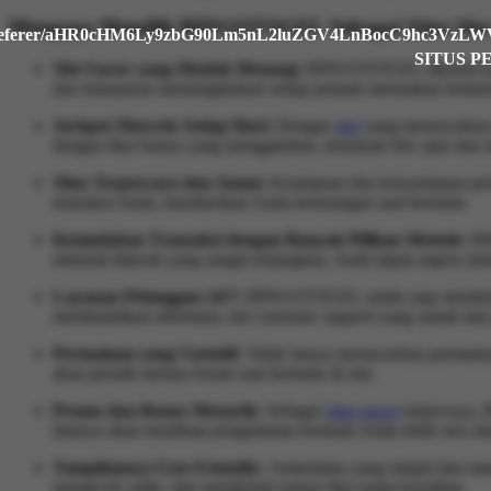
Mengapa Memilih BINGOTOGEL Sebagai Situs Slot 
gin/referer/aHR0cHM6Ly9zbG90Lm5nL2luZGV4LnBocC9hc3
SITUS 
Slot Gacor yang Mudah Menang:
BINGOTOGEL dikenal kar
dan transparan memungkinkan setiap pemain merasakan kemen
Jackpot Maxwin Setiap Hari:
Dengan
slot
yang menawarkan 
dengan fitur bonus yang menggiurkan, termasuk free spin dan 
Situs Terpercaya dan Aman:
Keamanan dan kenyamanan pemai
transaksi Anda, memberikan Anda ketenangan saat bermain.
Kemudahan Transaksi dengan Banyak Pilihan Metode:
BI
minimal deposit yang sangat terjangkau, Anda dapat segera mem
Layanan Pelanggan 24/7:
BINGOTOGEL selalu siap memberika
membutuhkan informasi, tim customer support yang ramah dan
Permainan yang Variatif:
Tidak hanya menawarkan permainan
akan pernah merasa bosan saat bermain di sini.
Promo dan Bonus Menarik:
Sebagai
situs gacor
terpercaya,
lainnya akan membuat pengalaman bermain Anda lebih seru d
Tampilannya User-Friendly:
Antarmuka yang simpel dan mud
mengecek saldo, dan menikmati semua fitur tanpa kesulitan.