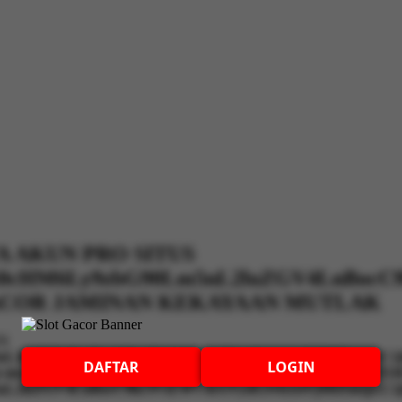
 AKUN PRO SITUS
er/aHR0cHM6Ly9zbG90Lm5nL2luZGV4Ln
GACOR JAMINAN KEKAYAAN MUTLAK
S
G90Lm5nL2luZGV4LnBocC9hc3VzLWV4cGVydGJvb2stYjMtZmx
DAFTAR
LOGIN
 aplikasi slot terbaik jaminan menang di BONUS 100%25 MAX
G90Lm5nL2luZGV4LnBocC9hc3VzLWV4cGVydGJvb2stYjMtZmx