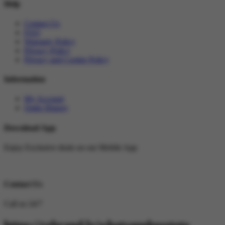
Help
Contact Us
FAQ
Warranty Policy
Privacy Policy
Privacy and Cookie Policy
Information
My Account
Order History
Download App
Enjoy Exclusive deals on our Mobile App
Contact Us
Call us 24/7