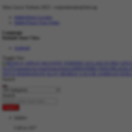
Situs Gacor Terbaru 2025 :
corporatesales@slot.ng
hidden
Store Locator
hidden
Track Your Order
Language
Default Store View
Android
Toggle Nav
Search
Search
Search
hidden
Call us 24/7