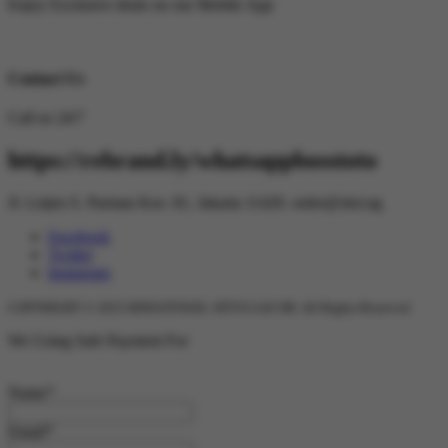
Enjoy Exclusive deals on our Mobile App
Contact Us
Call us 24/7
https://rebrand.ly/whatsappbosstoto
Jl. Letjen S. Parman Kav. 81, Jakarta 11420.
order@slot.ng
Facebook
Twitter
Instagram
COPYRIGHT © 2025 BINGOTOGEL SITUS GACOR. All Rights Reserved
We Using Safe Payment For
Name
*
Email
*