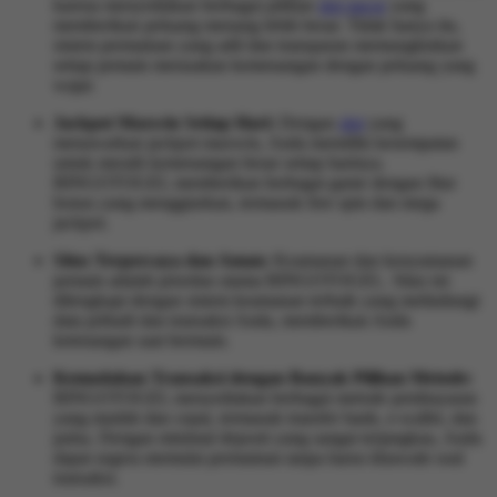
karena menyediakan berbagai pilihan
slot gacor
yang
memberikan peluang menang lebih besar. Tidak hanya itu,
sistem permainan yang adil dan transparan memungkinkan
setiap pemain merasakan kemenangan dengan peluang yang
wajar.
Jackpot Maxwin Setiap Hari:
Dengan
slot
yang
menawarkan jackpot maxwin, Anda memiliki kesempatan
untuk meraih kemenangan besar setiap harinya.
BINGOTOGEL memberikan berbagai game dengan fitur
bonus yang menggiurkan, termasuk free spin dan mega
jackpot.
Situs Terpercaya dan Aman:
Keamanan dan kenyamanan
pemain adalah prioritas utama BINGOTOGEL. Situs ini
dilengkapi dengan sistem keamanan terbaik yang melindungi
data pribadi dan transaksi Anda, memberikan Anda
ketenangan saat bermain.
Kemudahan Transaksi dengan Banyak Pilihan Metode:
BINGOTOGEL menyediakan berbagai metode pembayaran
yang mudah dan cepat, termasuk transfer bank, e-wallet, dan
pulsa. Dengan minimal deposit yang sangat terjangkau, Anda
dapat segera memulai permainan tanpa harus khawatir soal
transaksi.