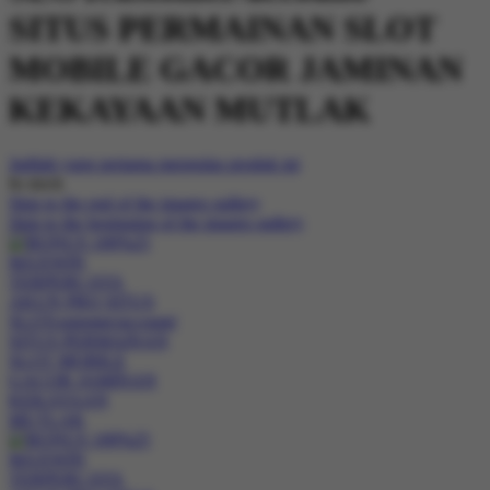
SITUS PERMAINAN SLOT
MOBILE GACOR JAMINAN
KEKAYAAN MUTLAK
Jadilah yang pertama mengulas produk ini
In stock
Skip to the end of the images gallery
Skip to the beginning of the images gallery