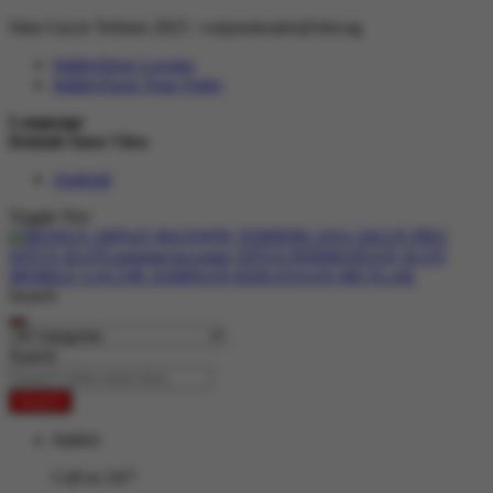
Situs Gacor Terbaru 2025 :
corporatesales@slot.ng
hidden
Store Locator
hidden
Track Your Order
Language
Default Store View
Android
Toggle Nav
Search
Search
Search
hidden
Call us 24/7