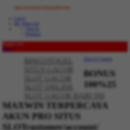
https://rebrand.ly/whatsappbosstoto
Cart
0
My Wish List
Sign In
Register
Toggle Nav
Menu
BINGOTOGEL
Skip to Content
SITUS GACOR
BONUS
SLOT GACOR
100%25
SLOT ONLINE
SLOT GACOR HARI INI
MAXWIN TERPERCAYA
AKUN PRO SITUS
SLOTcustomer/account/