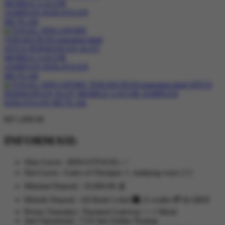
RP 1,000.00
INFORMASI:
Situs Gacor : BINGOTOGEL ✅
Slot Gacor : Gates of Olympus ⚡, mahjong ways 2 🀄
Minimal Deposit : 10,000.00 💰
Metode Deposit : All Bank Lokal 🏧, E-wallet 💳 & QRIS
Proses Transaksi : Payment Gateway +- 1 Menit
Jam Oprasional : 7/24 Jam Online Nontop