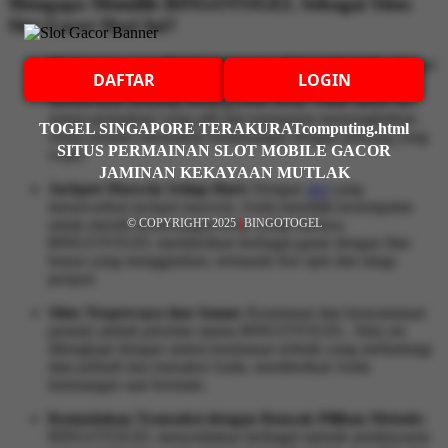
Mengapa Memilih BINGOTOGEL Sebagai Situs
Slot Gacor Hari Ini?
Slot Gacor yang Mudah Menang:
BINGOTOGEL dikenal
DAFTAR
LOGIN
karena menyediakan berbagai pilihan
slot gacor
yang
memberikan peluang menang lebih besar. Tidak hanya itu,
sistem permainan yang adil dan transparan memungkinkan
TOGEL SINGAPORE TERAKURATcomputing.html
setiap pemain merasakan kemenangan dengan peluang yang
SITUS PERMAINAN SLOT MOBILE GACOR
wajar.
JAMINAN KEKAYAAN MUTLAK
Jackpot Maxwin Setiap Hari:
Dengan
slot
yang
menawarkan jackpot maxwin, Anda memiliki kesempatan
© COPYRIGHT 2025
|
BINGOTOGEL
untuk meraih kemenangan besar setiap harinya.
BINGOTOGEL memberikan berbagai game dengan fitur
bonus yang menggiurkan, termasuk free spin dan mega
jackpot.
Situs Terpercaya dan Aman:
Keamanan dan kenyamanan
pemain adalah prioritas utama BINGOTOGEL. Situs ini
dilengkapi dengan sistem keamanan terbaik yang melindungi
data pribadi dan transaksi Anda, memberikan Anda
ketenangan saat bermain.
Kemudahan Transaksi dengan Banyak Pilihan Metode:
BINGOTOGEL menyediakan berbagai metode pembayaran