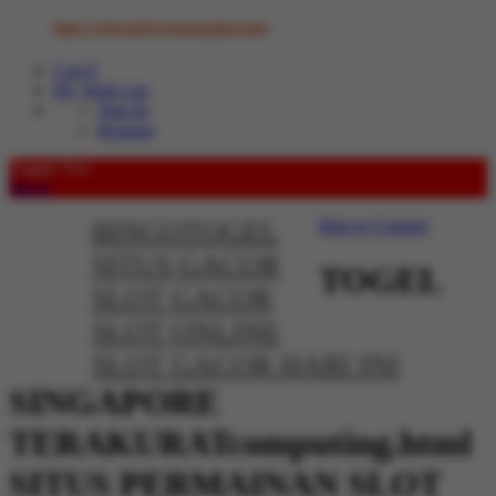
https://rebrand.ly/whatsappbosstoto
Cart
0
My Wish List
Sign In
Register
Toggle Nav
Menu
BINGOTOGEL
Skip to Content
SITUS GACOR
TOGEL
SLOT GACOR
SLOT ONLINE
SLOT GACOR HARI INI
SINGAPORE
TERAKURATcomputing.html
SITUS PERMAINAN SLOT