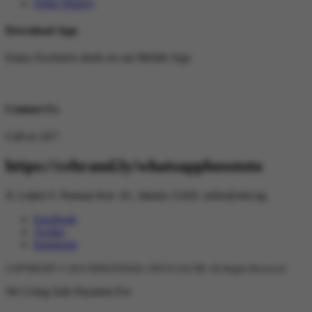
Order History
Download App
Enjoy Exclusive deals on our Mobile App
Contact Us
Call us 24/7
https://rebrand.ly/whatsappbosstoto
Jl. Letjen S. Parman Kav. 81, Jakarta 11420.
order@slot.ng
Facebook
Twitter
Instagram
COPYRIGHT © 2025 BINGOTOGEL SITUS GACOR. All Rights Reserved
We Using Safe Payment For