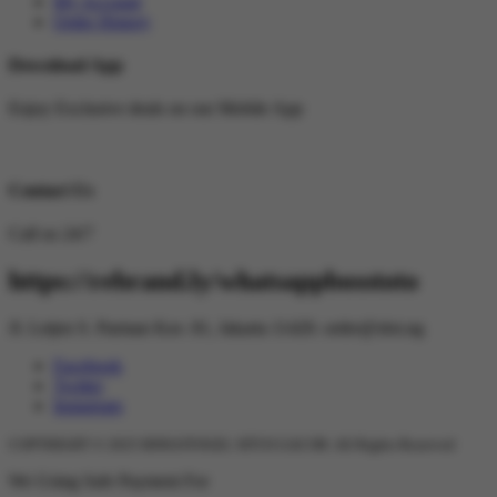
My Account
Order History
Download App
Enjoy Exclusive deals on our Mobile App
Contact Us
Call us 24/7
https://rebrand.ly/whatsappbosstoto
Jl. Letjen S. Parman Kav. 81, Jakarta 11420.
order@slot.ng
Facebook
Twitter
Instagram
COPYRIGHT © 2025 BINGOTOGEL SITUS GACOR. All Rights Reserved
We Using Safe Payment For