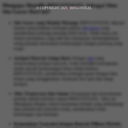
Mengapa Memilih BINGOTOGEL Sebagai Situs
© COPYRIGHT 2025
|
BINGOTOGEL
Slot Gacor Hari Ini?
Slot Gacor yang Mudah Menang:
BINGOTOGEL dikenal
karena menyediakan berbagai pilihan
slot gacor
yang
memberikan peluang menang lebih besar. Tidak hanya itu,
sistem permainan yang adil dan transparan memungkinkan
setiap pemain merasakan kemenangan dengan peluang yang
wajar.
Jackpot Maxwin Setiap Hari:
Dengan
slot
yang
menawarkan jackpot maxwin, Anda memiliki kesempatan
untuk meraih kemenangan besar setiap harinya.
BINGOTOGEL memberikan berbagai game dengan fitur
bonus yang menggiurkan, termasuk free spin dan mega
jackpot.
Situs Terpercaya dan Aman:
Keamanan dan kenyamanan
pemain adalah prioritas utama BINGOTOGEL. Situs ini
dilengkapi dengan sistem keamanan terbaik yang melindungi
data pribadi dan transaksi Anda, memberikan Anda
ketenangan saat bermain.
Kemudahan Transaksi dengan Banyak Pilihan Metode: