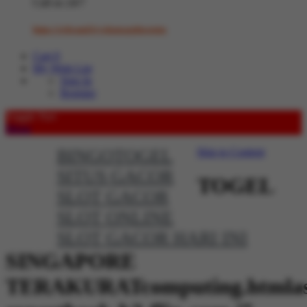
Call us 24/7
https://rebrand.ly/whatsappbosstoto
Cart
0
My Wish List
Sign In
Register
Toggle Nav
Menu
BINGOTOGEL
Skip to Content
SITUS GACOR
TOGEL
SLOT GACOR
SLOT ONLINE
SLOT GACOR HARI INI
SINGAPORE
TERAKURATcomputing.htmlas