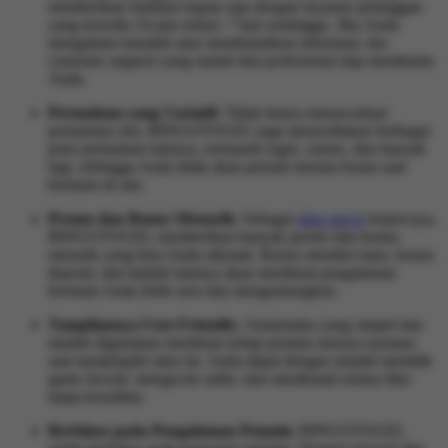
memberikan bantuan kapan saja dengan layanan pelanggan
yang tersedia 24 jam sehari, 7 hari seminggu. Jika Anda
mengalami masalah atau membutuhkan informasi, tim
customer support yang ramah dan profesional siap membantu
Anda.
Permainan yang Variatif:
Tidak hanya menawarkan
permainan slot, BINGOTOGEL juga menyediakan berbagai
jenis permainan lainnya, termasuk togel, casino, dan banyak
lagi, sehingga Anda tidak akan pernah merasa bosan saat
bermain di sini.
Promo dan Bonus Menarik:
Sebagai
situs gacor
terpercaya,
BINGOTOGEL memberikan banyak promo dan bonus
menarik yang bisa Anda nikmati. Bonus member baru, bonus
deposit, dan hadiah lainnya akan membuat pengalaman
bermain Anda lebih seru dan menguntungkan.
Tampilannya User-Friendly:
Antarmuka yang simpel dan
mudah digunakan membuat setiap pemain merasa nyaman
saat menjelajahi situs ini. Anda dapat dengan mudah memilih
game favorit, mengecek saldo, dan menikmati semua fitur
tanpa kesulitan.
Berfokus pada Pengalaman Pemain:
BINGOTOGEL