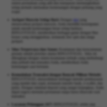
sistem permainan yang adil dan transparan memungkinkan
setiap pemain merasakan kemenangan dengan peluang yang
wajar.
Jackpot Maxwin Setiap Hari:
Dengan
slot
yang
menawarkan jackpot maxwin, Anda memiliki kesempatan
untuk meraih kemenangan besar setiap harinya.
BINGOTOGEL memberikan berbagai game dengan fitur
bonus yang menggiurkan, termasuk free spin dan mega
jackpot.
Situs Terpercaya dan Aman:
Keamanan dan kenyamanan
pemain adalah prioritas utama BINGOTOGEL. Situs ini
dilengkapi dengan sistem keamanan terbaik yang melindungi
data pribadi dan transaksi Anda, memberikan Anda
ketenangan saat bermain.
Kemudahan Transaksi dengan Banyak Pilihan Metode:
BINGOTOGEL menyediakan berbagai metode pembayaran
yang mudah dan cepat, termasuk transfer bank, e-wallet, dan
pulsa. Dengan minimal deposit yang sangat terjangkau, Anda
dapat segera memulai permainan tanpa harus khawatir soal
transaksi.
Layanan Pelanggan 24/7:
BINGOTOGEL selalu siap