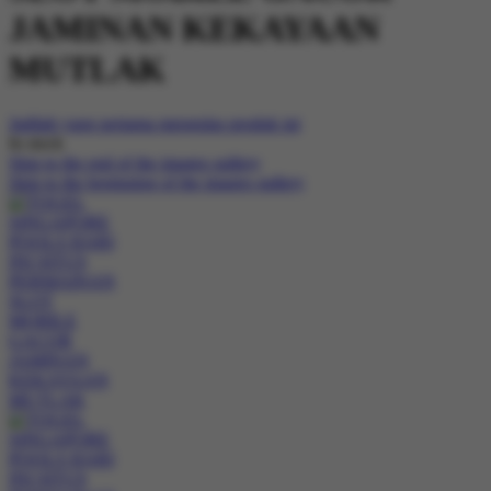
JAMINAN KEKAYAAN
MUTLAK
Jadilah yang pertama mengulas produk ini
In stock
Skip to the end of the images gallery
Skip to the beginning of the images gallery