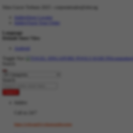
Situs Gacor Terbaru 2025 :
corporatesales@slot.ng
hidden
Store Locator
hidden
Track Your Order
Language
Default Store View
Android
Toggle Nav
Search
Search
Search
hidden
Call us 24/7
https://rebrand.ly/whatsappbosstoto