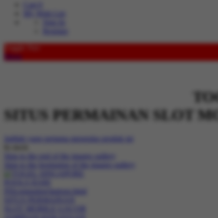
Cart
0
My Wish List
Sign In
Register
Toggle Nav
Menu
BINGOTOGEL
SITUS GA
SLOT GACOR HARI INI
TOG
SITUS PERMAINAN SLOT 
Jadilah yang pertama mengulas produk ini
In stock
Skip to the end of the images gallery
Skip to the beginning of the images gallery