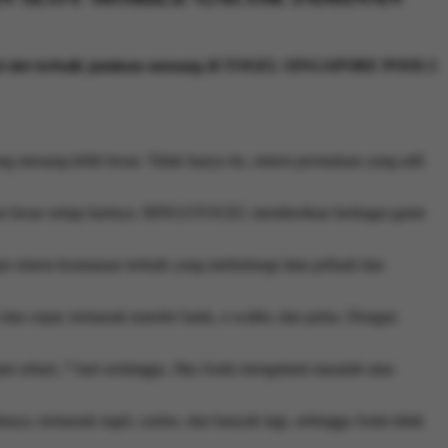
kasi slot terbaik jaminan menang di TOGEL SINGAPORE POOLS
 menang lebih besar. Tidak hanya itu, sistem permainan yang adil
an besar setiap harinya. BINGOTOGEL memberikan berbagai game
sistem keamanan terbaik yang melindungi data pribadi dan
epat, termasuk transfer bank, e-wallet, dan pulsa. Dengan
 sehari, 7 hari seminggu. Jika Anda mengalami masalah atau
a, termasuk togel, casino, dan banyak lagi, sehingga Anda tidak