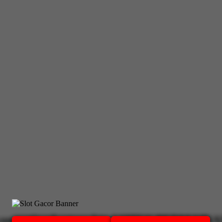
mputing/laptops.html SITUS PERMA