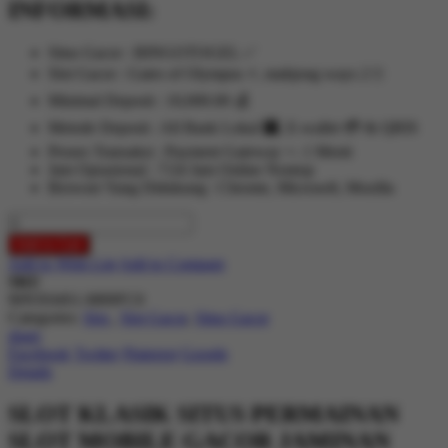
INFORMASI:
Situs Gacor : BINGOTOGEL ✅
Slot Gacor : Gates of Olympus ⚡, mahjong ways 2 🀄
Minimal Deposit : 10,000.00 💰
Metode Deposit : All Bank Lokal 🏧, E-wallet 💳 & QRIS
Proses Transaksi : Payment Gateway +- 1 Menit
Jam Oprasional : 7/24 Jam Online Nontop
Browser Yang Didukung : Chrome, Microsoft, Mozilla
Add to Cart
Add to Wish List
Add to Compare
SKU
90NX04S1-M00FC0
Categories:
Slot
,
Slot Gacor
,
Situs Gacor
share
Facebook
Twitter
Pinterest
Google
Details
SLOT KLASIK SITUS PERMAINAN
SLOT MOBILE GACOR JAMINAN