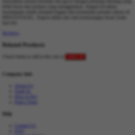
merasakan sensasi bermain slot gacor dengan peluang menang yang
lebih besar dan jackpot yang menggiurkan. Jangan lewatkan
kesempatan untuk menjadi bagian dari komunitas pemain sukses di
BINGOTOGEL. Segera daftar dan raih kemenangan besar Anda
hari ini!
Reviews
Related Products
Check items to add to the cart or
select all
Company Info
About Us
Trade In
How to Pay
Find a Store
Help
Contact Us
FAQ