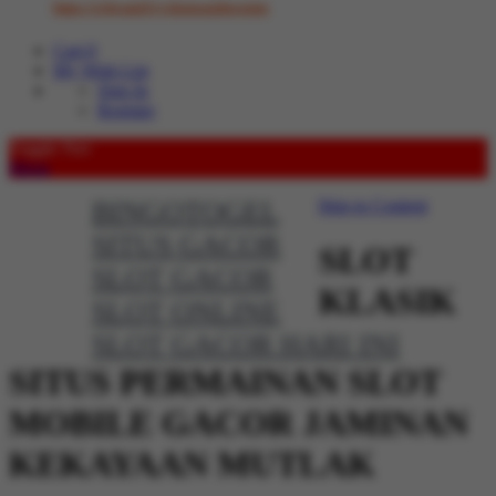
https://rebrand.ly/whatsappbosstoto
Cart
0
My Wish List
Sign In
Register
Toggle Nav
Menu
BINGOTOGEL
Skip to Content
SITUS GACOR
SLOT
SLOT GACOR
KLASIK
SLOT ONLINE
SLOT GACOR HARI INI
SITUS PERMAINAN SLOT
MOBILE GACOR JAMINAN
KEKAYAAN MUTLAK