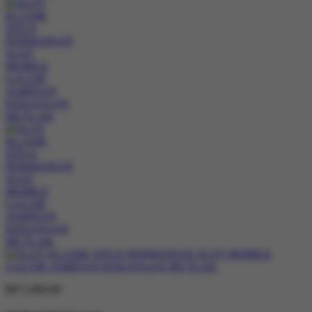
RP 1,000.00