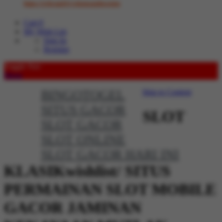
https://rebrand.ly/whatsappbosstoto
Cart
0
My Wish List
Sign In
Register
Toggle Nav
Menu
BINGOTOGEL
Skip to Content
SITUS GACOR
SLOT
SLOT GACOR
SLOT ONLINE
SLOT GACOR HARI INI
KLASIKwishlist/ SITUS
PERMAINAN SLOT MOBILE
GACOR JAMINAN