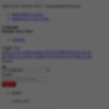
Situs Gacor Terbaru 2025 :
corporatesales@slot.ng
hidden
Store Locator
hidden
Track Your Order
Language
Default Store View
Android
Toggle Nav
Search
Search
Search
hidden
Call us 24/7