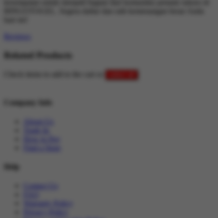
kesempatan untuk menjadi bagian dari komunitas pemain sukses di
BINGOTOGEL. Segera daftar dan raih kemenangan besar Anda
hari ini!
Reviews
Related Products
Check items to add to the cart or
select all
Company Info
About Us
Trade In
How to Pay
Find a Store
Help
Contact Us
FAQ
Warranty Policy
Privacy Policy