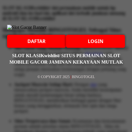
SLOT KLASIKwishlist/ slot permainan mobile untuk hp
android dan ios hari ini, aplikasi slot terbaik jaminan menang
di SLOT KLASIKwishlist/
Mengapa Memilih BINGOTOGEL Sebagai Situs
Slot Gacor Hari Ini?
DAFTAR
LOGIN
Slot Gacor yang Mudah Menang:
BINGOTOGEL dikenal
karena menyediakan berbagai pilihan
slot gacor
yang
SLOT KLASIKwishlist/ SITUS PERMAINAN SLOT
memberikan peluang menang lebih besar. Tidak hanya itu,
MOBILE GACOR JAMINAN KEKAYAAN MUTLAK
sistem permainan yang adil dan transparan memungkinkan
setiap pemain merasakan kemenangan dengan peluang yang
wajar.
© COPYRIGHT 2025
|
BINGOTOGEL
Jackpot Maxwin Setiap Hari:
Dengan
slot
yang
menawarkan jackpot maxwin, Anda memiliki kesempatan
untuk meraih kemenangan besar setiap harinya.
BINGOTOGEL memberikan berbagai game dengan fitur
bonus yang menggiurkan, termasuk free spin dan mega
jackpot.
Situs Terpercaya dan Aman:
Keamanan dan kenyamanan
pemain adalah prioritas utama BINGOTOGEL. Situs ini
dilengkapi dengan sistem keamanan terbaik yang melindungi