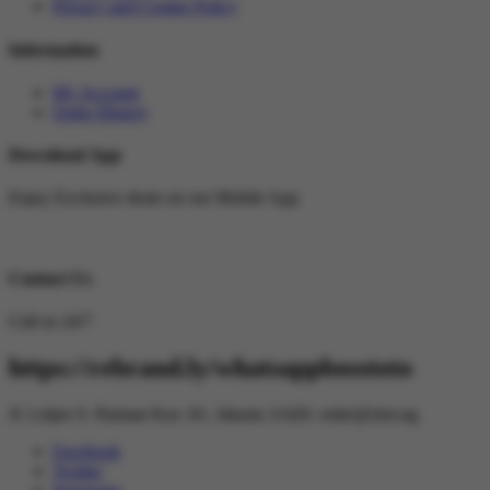
Privacy and Cookie Policy
Information
My Account
Order History
Download App
Enjoy Exclusive deals on our Mobile App
Contact Us
Call us 24/7
https://rebrand.ly/whatsappbosstoto
Jl. Letjen S. Parman Kav. 81, Jakarta 11420.
order@slot.ng
Facebook
Twitter