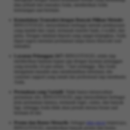
data pribadi dan transaksi Anda, memberikan Anda
ketenangan saat bermain.
Kemudahan Transaksi dengan Banyak Pilihan Metode:
BINGOTOGEL menyediakan berbagai metode pembayaran
yang mudah dan cepat, termasuk transfer bank, e-wallet, dan
pulsa. Dengan minimal deposit yang sangat terjangkau, Anda
dapat segera memulai permainan tanpa harus khawatir soal
transaksi.
Layanan Pelanggan 24/7:
BINGOTOGEL selalu siap
memberikan bantuan kapan saja dengan layanan pelanggan
yang tersedia 24 jam sehari, 7 hari seminggu. Jika Anda
mengalami masalah atau membutuhkan informasi, tim
customer support yang ramah dan profesional siap membantu
Anda.
Permainan yang Variatif:
Tidak hanya menawarkan
permainan slot, BINGOTOGEL juga menyediakan berbagai
jenis permainan lainnya, termasuk togel, casino, dan banyak
lagi, sehingga Anda tidak akan pernah merasa bosan saat
bermain di sini.
Promo dan Bonus Menarik:
Sebagai
situs gacor
terpercaya,
BINGOTOGEL memberikan banyak promo dan bonus