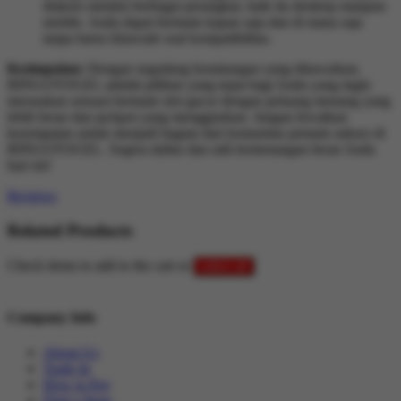
diakses melalui berbagai perangkat, baik itu desktop maupun
mobile. Anda dapat bermain kapan saja dan di mana saja
tanpa harus khawatir soal kompatibilitas.
Kesimpulan:
Dengan segudang keuntungan yang ditawarkan,
BINGOTOGEL adalah pilihan yang tepat bagi Anda yang ingin
merasakan sensasi bermain slot gacor dengan peluang menang yang
lebih besar dan jackpot yang menggiurkan. Jangan lewatkan
kesempatan untuk menjadi bagian dari komunitas pemain sukses di
BINGOTOGEL. Segera daftar dan raih kemenangan besar Anda
hari ini!
Reviews
Related Products
Check items to add to the cart or
select all
Company Info
About Us
Trade In
How to Pay
Find a Store