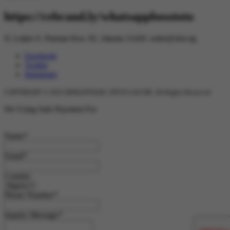
https://rebrand.ly/whatsappbosstoto
Jl. Letjen S. Parman Kav. 81, Jakarta 11420.
order@slot.ng
Facebook
Twitter
Instagram
COPYRIGHT © 2025 BINGOTOGEL SITUS GACOR. All Rights Reserved
We Using Safe Payment For
Name
*
Email
*
Country
Phone Number
*
Inquiry Message
*