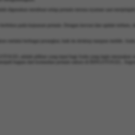
ah digunakan membuat setiap pemain merasa nyaman saat menjelajahi 
fokus pada kepuasan pemain. Dengan inovasi dan update terbaru, si
melalui berbagai perangkat, baik itu desktop maupun mobile. Anda d
GEL adalah pilihan yang tepat bagi Anda yang ingin merasakan sens
enjadi bagian dari komunitas pemain sukses di BINGOTOGEL. Segera d