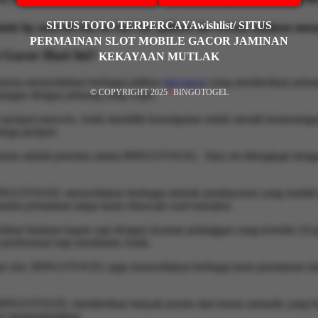
SITUS TOTO TERPERCAYAwishlist/ SITUS
 hp android dan ios hari ini, aplikasi slot terbaik jaminan
PERMAINAN SLOT MOBILE GACOR JAMINAN
Gacor Hari Ini?
KEKAYAAN MUTLAK
ena menyediakan berbagai pilihan
slot gacor
yang memberikan peluang
© COPYRIGHT 2025
|
BINGOTOGEL
angan dengan peluang yang wajar.
jackpot maxwin, Anda memiliki kesempatan untuk meraih kemenang
mega jackpot.
n adalah prioritas utama BINGOTOGEL. Situs ini dilengkapi dengan 
NGOTOGEL menyediakan berbagai metode pembayaran yang mudah dan c
ulai permainan tanpa harus khawatir soal transaksi.
n bantuan kapan saja dengan layanan pelanggan yang tersedia 24 jam
 profesional siap membantu Anda.
 slot, BINGOTOGEL juga menyediakan berbagai jenis permainan lainny
 BINGOTOGEL memberikan banyak promo dan bonus menarik yang bisa
an menguntungkan.