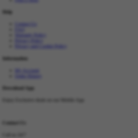
Help
Contact Us
FAQ
Warranty Policy
Privacy Policy
Privacy and Cookie Policy
Information
My Account
Order History
Download App
Enjoy Exclusive deals on our Mobile App
Contact Us
Call us 24/7