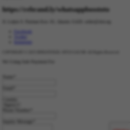
https://rebrand.ly/whatsappbosstoto
Jl. Letjen S. Parman Kav. 81, Jakarta 11420.
order@slot.ng
Facebook
Twitter
Instagram
COPYRIGHT © 2025 BINGOTOGEL SITUS GACOR. All Rights Reserved
We Using Safe Payment For
Name
*
Email
*
Country
Phone Number
*
Inquiry Message
*