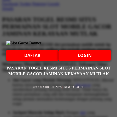
Facebook
Twitter
Pinterest
Google
Details
PASARAN TOGEL RESMI SITUS
PERMAINAN SLOT MOBILE GACOR
JAMINAN KEKAYAAN MUTLAK
PASARAN TOGEL RESMI slot permainan mobile untuk hp
android dan ios hari ini, aplikasi slot terbaik jaminan menang
di PASARAN TOGEL RESMI
DAFTAR
LOGIN
Mengapa Memilih BINGOTOGEL Sebagai Situs
PASARAN TOGEL RESMI SITUS PERMAINAN SLOT
Slot Gacor Hari Ini?
MOBILE GACOR JAMINAN KEKAYAAN MUTLAK
Slot Gacor yang Mudah Menang:
BINGOTOGEL dikenal
karena menyediakan berbagai pilihan
slot gacor
yang
© COPYRIGHT 2025
|
BINGOTOGEL
memberikan peluang menang lebih besar. Tidak hanya itu,
sistem permainan yang adil dan transparan memungkinkan
setiap pemain merasakan kemenangan dengan peluang yang
wajar.
Jackpot Maxwin Setiap Hari:
Dengan
slot
yang