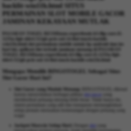
backlit-win11h.html SITUS
PERMAINAN SLOT MOBILE GACOR
JAMINAN KEKAYAAN MUTLAK
PASARAN TOGEL RESMIasus-expertbook-b3-flip-core-i5-
1235u-8gb-ddr4-512gb-pcie-ssd-14-fhd-touch-backlit-
win11h.html slot permainan mobile untuk hp android dan ios
hari ini, aplikasi slot terbaik jaminan menang di PASARAN
TOGEL RESMIasus-expertbook-b3-flip-core-i5-1235u-8gb-
ddr4-512gb-pcie-ssd-14-fhd-touch-backlit-win11h.html
Mengapa Memilih BINGOTOGEL Sebagai Situs
Slot Gacor Hari Ini?
Slot Gacor yang Mudah Menang:
BINGOTOGEL dikenal
karena menyediakan berbagai pilihan
slot gacor
yang
memberikan peluang menang lebih besar. Tidak hanya itu,
sistem permainan yang adil dan transparan memungkinkan
setiap pemain merasakan kemenangan dengan peluang yang
wajar.
Jackpot Maxwin Setiap Hari:
Dengan
slot
yang
menawarkan jackpot maxwin, Anda memiliki kesempatan