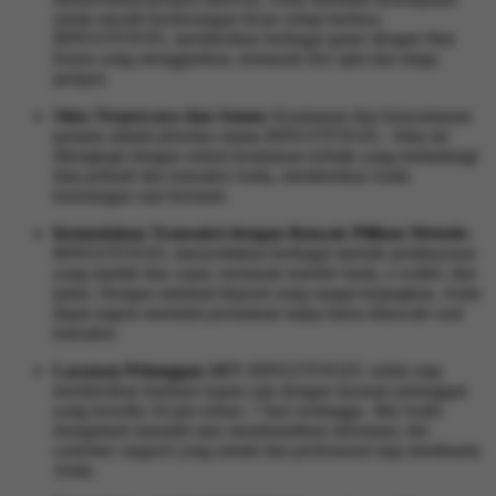
untuk meraih kemenangan besar setiap harinya.
BINGOTOGEL memberikan berbagai game dengan fitur
bonus yang menggiurkan, termasuk free spin dan mega
jackpot.
Situs Terpercaya dan Aman:
Keamanan dan kenyamanan
pemain adalah prioritas utama BINGOTOGEL. Situs ini
dilengkapi dengan sistem keamanan terbaik yang melindungi
data pribadi dan transaksi Anda, memberikan Anda
ketenangan saat bermain.
Kemudahan Transaksi dengan Banyak Pilihan Metode:
BINGOTOGEL menyediakan berbagai metode pembayaran
yang mudah dan cepat, termasuk transfer bank, e-wallet, dan
pulsa. Dengan minimal deposit yang sangat terjangkau, Anda
dapat segera memulai permainan tanpa harus khawatir soal
transaksi.
Layanan Pelanggan 24/7:
BINGOTOGEL selalu siap
memberikan bantuan kapan saja dengan layanan pelanggan
yang tersedia 24 jam sehari, 7 hari seminggu. Jika Anda
mengalami masalah atau membutuhkan informasi, tim
customer support yang ramah dan profesional siap membantu
Anda.