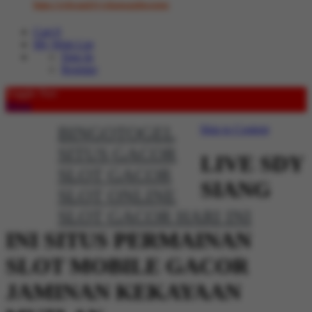
https://rebrand.ly/whatsappbosstoto
Cart
0
My Wish List
Sign In
Register
Toggle Nav
Menu
BINGOTOGEL
Skip to Content
SITUS GACOR
LIVE SDY
SLOT GACOR
SIANG
SLOT ONLINE
SLOT GACOR HARI INI
INI SITUS PERMAINAN
SLOT MOBILE GACOR
JAMINAN KEKAYAAN