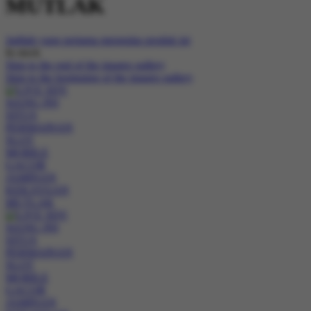
MUTLAK
Jadilah yang pertama mengulas produk ini
In stock
Skip to the end of the images gallery
Skip to the beginning of the images gallery