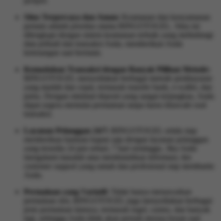
jackpot.
Situs Terpercaya dan Aman:
Keamanan dan kenyamanan
pemain adalah prioritas utama BINGOTOGEL. Situs ini
dilengkapi dengan sistem keamanan terbaik yang melindungi
data pribadi dan transaksi Anda, memberikan Anda
ketenangan saat bermain.
Kemudahan Transaksi dengan Banyak Pilihan Metode:
BINGOTOGEL menyediakan berbagai metode pembayaran
yang mudah dan cepat, termasuk transfer bank, e-wallet, dan
pulsa. Dengan minimal deposit yang sangat terjangkau, Anda
dapat segera memulai permainan tanpa harus khawatir soal
transaksi.
Layanan Pelanggan 24/7:
BINGOTOGEL selalu siap
memberikan bantuan kapan saja dengan layanan pelanggan
yang tersedia 24 jam sehari, 7 hari seminggu. Jika Anda
mengalami masalah atau membutuhkan informasi, tim
customer support yang ramah dan profesional siap membantu
Anda.
Permainan yang Variatif:
Tidak hanya menawarkan
permainan slot, BINGOTOGEL juga menyediakan berbagai
jenis permainan lainnya, termasuk togel, casino, dan banyak
lagi, sehingga Anda tidak akan pernah merasa bosan saat