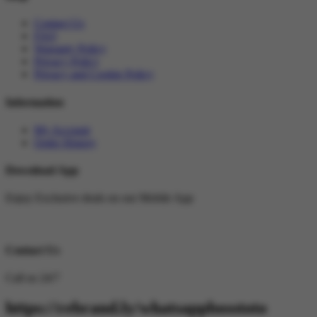
Contact Us
FAQ
Warranty Policy
Privacy Policy
Privacy and Cookie Policy
Information
My Account
Order History
Download App
Enjoy Exclusive deals on our Mobile App
Contact Us
Call us 24/7
https://rebrand.ly/whatsappbosstoto