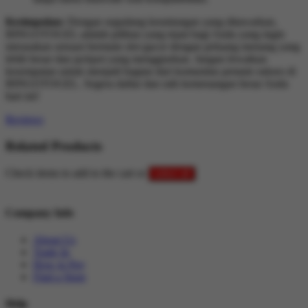
Kesimpulan:
Dengan segudang keuntungan yang ditawarkan,
BINGOTOGEL adalah pilihan yang tepat bagi Anda yang ingin
merasakan sensasi bermain slot gacor dengan peluang menang yang
lebih besar dan jackpot yang menggiurkan. Jangan lewatkan
kesempatan untuk menjadi bagian dari komunitas pemain sukses di
BINGOTOGEL. Segera daftar dan raih kemenangan besar Anda
hari ini!
Reviews
Related Products
Check items to add to the cart or
select all
Company Info
About Us
Trade In
How to Pay
Find a Store
Help