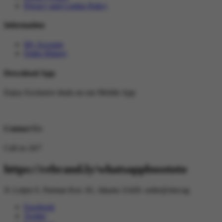
Privacy and Cookie Policy
Information
My Account
Order History
Download App
Enjoy Exclusive deals on our Mobile App
Contact Us
Call us 24/7
https://rebrand.ly/whatsappbosstoto
Jl. Letjen S. Parman Kav. 81, Jakarta 11420.
order@slot.ng
Facebook
Twitter