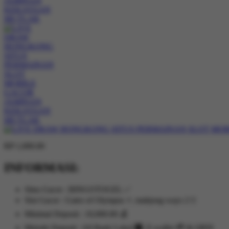
RP 1,000.00
INFORMASI:
Situs Gacor : BINGOTOGEL ✅
Slot Gacor : Gates of Olympus ⚡, mahjong ways 2 🀄
Minimal Deposit : 10,000.00 💰
Metode Deposit : All Bank Lokal 🏧, E-wallet 💳 & QRIS