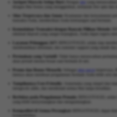
Jackpot Maxwin Setiap Hari:
Dengan
slot
yang menawarkan 
dengan fitur bonus yang menggiurkan, termasuk free spin dan 
Situs Terpercaya dan Aman:
Keamanan dan kenyamanan pemai
transaksi Anda, memberikan Anda ketenangan saat bermain.
Kemudahan Transaksi dengan Banyak Pilihan Metode:
BI
minimal deposit yang sangat terjangkau, Anda dapat segera mem
Layanan Pelanggan 24/7:
BINGOTOGEL selalu siap memberika
membutuhkan informasi, tim customer support yang ramah dan
Permainan yang Variatif:
Tidak hanya menawarkan permainan
akan pernah merasa bosan saat bermain di sini.
Promo dan Bonus Menarik:
Sebagai
situs gacor
terpercaya,
lainnya akan membuat pengalaman bermain Anda lebih seru d
Tampilannya User-Friendly:
Antarmuka yang simpel dan mud
mengecek saldo, dan menikmati semua fitur tanpa kesulitan.
Berfokus pada Pengalaman Pemain:
BINGOTOGEL selalu ber
yang lebih menyenangkan dan menguntungkan.
Kompatibel di Semua Perangkat:
BINGOTOGEL dapat diakses 
kompatibilitas.