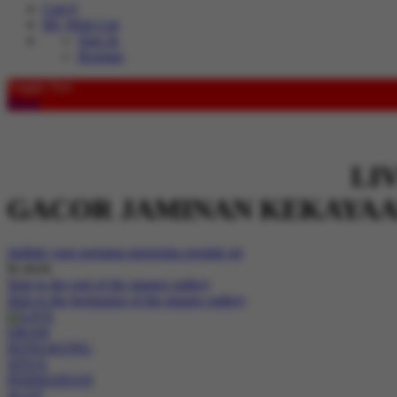
Cart
0
My Wish List
Sign In
Register
Toggle Nav
Menu
BINGOTOGEL
SITUS GA
SLOT GACOR HARI INI
LI
GACOR JAMINAN KEKAYA
Jadilah yang pertama mengulas produk ini
In stock
Skip to the end of the images gallery
Skip to the beginning of the images gallery