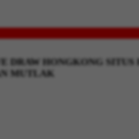
COR
SLOT GACOR
SLOT O
VE DRAW HONGKONG SITUS
AN MUTLAK