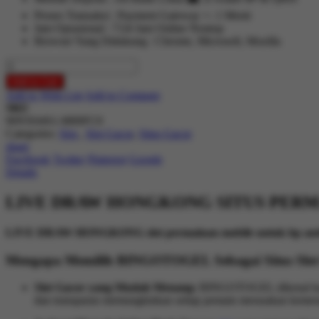
Proses Transaksi : Payment Gateway +- 1 Menit
Jam Oprasional : 7/24 Jam Online Nontop
Browser Yang Didukung : Chrome, Microsoft, Mozilla
Add to Cart
Add to Wish List
Add to Compare
SKU
90NX04S1-M00FC0
Categories:
Slot
,
Slot Gacor
,
Situs Gacor
share
Facebook
Twitter
Pinterest
Google
Details
LIVE DRAW HONGKONG SITUS PER
LIVE DRAW HONGKONG slot permainan mobile untuk hp androi
Mengapa Memilih BINGOTOGEL Sebagai Situs Slot 
Slot Gacor yang Mudah Menang:
BINGOTOGEL dikenal kar
dan transparan memungkinkan setiap pemain merasakan kemen