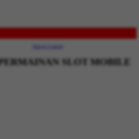
NLINE
Skip to Content
 PERMAINAN SLOT MOBILE