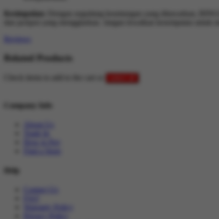
Kesimpulan:
Dengan segudang keuntungan yang ditawarkan, BINGOTO
dan jackpot yang menggiurkan. Jangan lewatkan kesempatan untuk m
Reviews
Related Products
Check items to add to the cart or
select all
Company Info
About Us
Trade In
How to Pay
Find a Store
Help
Contact Us
FAQ
Warranty Policy
Privacy Policy