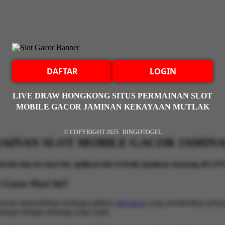
DAFTAR
LOGIN
LIVE DRAW HONGKONG SITUS PERMAINAN SLOT
MOBILE GACOR JAMINAN KEKAYAAN MUTLAK
© COPYRIGHT 2025
|
BINGOTOGEL
MAINAN SLOT MOBILE GACOR JAMIN
d dan ios hari ini, aplikasi slot terbaik jaminan menang 
Gacor Hari Ini?
ena menyediakan berbagai pilihan
slot gacor
yang memberikan peluang
angan dengan peluang yang wajar.