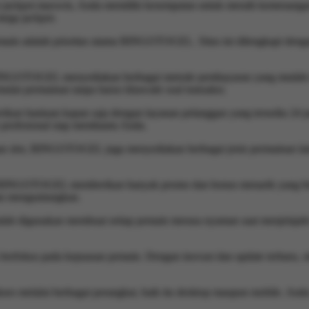
jackpot maxwin, Anda memiliki kesempatan untuk meraih kemenang
mega jackpot.
n adalah prioritas utama BINGOTOGEL. Situs ini dilengkapi dengan 
NGOTOGEL menyediakan berbagai metode pembayaran yang mudah dan c
ulai permainan tanpa harus khawatir soal transaksi.
n bantuan kapan saja dengan layanan pelanggan yang tersedia 24 jam
 profesional siap membantu Anda.
 slot, BINGOTOGEL juga menyediakan berbagai jenis permainan lainny
 BINGOTOGEL memberikan banyak promo dan bonus menarik yang bisa
an menguntungkan.
ah digunakan membuat setiap pemain merasa nyaman saat menjelajahi 
fokus pada kepuasan pemain. Dengan inovasi dan update terbaru, si
melalui berbagai perangkat, baik itu desktop maupun mobile. Anda d