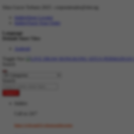
Situs Gacor Terbaru 2025 :
corporatesales@slot.ng
hidden
Store Locator
hidden
Track Your Order
Language
Default Store View
Android
Toggle Nav
Search
Search
Search
hidden
Call us 24/7
https://rebrand.ly/whatsappbosstoto