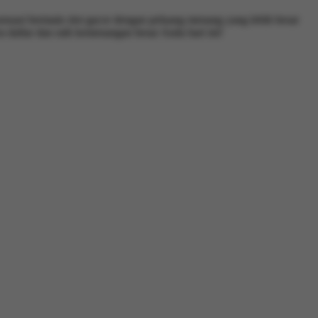
asi bermain slot gacor dengan peluang menang yang lebih besar
aftar dan raih kemenangan besar Anda hari ini!