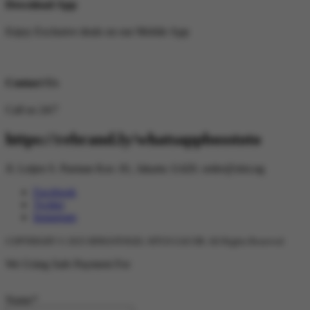
Download App
Enjoy Exclusive deals on our Mobile App
Contact Us
Call us 24/7
https://rebrand.ly/whatsappbosstoto
Jl. Letjen S. Parman Kav. 81, Jakarta 11420.
order@slot.ng
Facebook
Twitter
Instagram
COPYRIGHT © 2025 BINGOTOGEL SITUS GACOR. All Rights Reserved
We Using Safe Payment For
Name
*