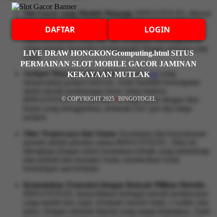
Slot Gacor yang Mudah Menang:
BINGOTOGEL dikenal
karena menyediakan berbagai pilihan
slot gacor
yang
DAFTAR
LOGIN
memberikan peluang menang lebih besar. Tidak hanya itu,
sistem permainan yang adil dan transparan memungkinkan
setiap pemain merasakan kemenangan dengan peluang yang
LIVE DRAW HONGKONGcomputing.html SITUS
wajar.
PERMAINAN SLOT MOBILE GACOR JAMINAN
Jackpot Maxwin Setiap Hari:
Dengan
slot
yang
KEKAYAAN MUTLAK
menawarkan jackpot maxwin, Anda memiliki kesempatan
untuk meraih kemenangan besar setiap harinya.
BINGOTOGEL memberikan berbagai game dengan fitur
© COPYRIGHT 2025
|
BINGOTOGEL
bonus yang menggiurkan, termasuk free spin dan mega
jackpot.
Situs Terpercaya dan Aman:
Keamanan dan kenyamanan
pemain adalah prioritas utama BINGOTOGEL. Situs ini
dilengkapi dengan sistem keamanan terbaik yang melindungi
data pribadi dan transaksi Anda, memberikan Anda
ketenangan saat bermain.
Kemudahan Transaksi dengan Banyak Pilihan Metode:
BINGOTOGEL menyediakan berbagai metode pembayaran
yang mudah dan cepat, termasuk transfer bank, e-wallet, dan
pulsa. Dengan minimal deposit yang sangat terjangkau, Anda