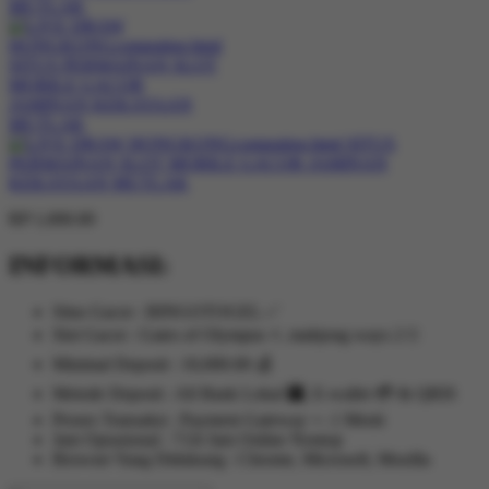
RP 1,000.00
INFORMASI:
Situs Gacor : BINGOTOGEL ✅
Slot Gacor : Gates of Olympus ⚡, mahjong ways 2 🀄
Minimal Deposit : 10,000.00 💰
Metode Deposit : All Bank Lokal 🏧, E-wallet 💳 & QRIS
Proses Transaksi : Payment Gateway +- 1 Menit
Jam Oprasional : 7/24 Jam Online Nontop
Browser Yang Didukung : Chrome, Microsoft, Mozilla