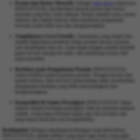
Promo dan Bonus Menarik:
Sebagai
situs gacor
terpercaya,
BINGOTOGEL memberikan banyak promo dan bonus
menarik yang bisa Anda nikmati. Bonus member baru, bonus
deposit, dan hadiah lainnya akan membuat pengalaman
bermain Anda lebih seru dan menguntungkan.
Tampilannya User-Friendly:
Antarmuka yang simpel dan
mudah digunakan membuat setiap pemain merasa nyaman
saat menjelajahi situs ini. Anda dapat dengan mudah memilih
game favorit, mengecek saldo, dan menikmati semua fitur
tanpa kesulitan.
Berfokus pada Pengalaman Pemain:
BINGOTOGEL
selalu berfokus pada kepuasan pemain. Dengan inovasi dan
update terbaru, situs ini terus berkembang untuk memberikan
pengalaman bermain yang lebih menyenangkan dan
menguntungkan.
Kompatibel di Semua Perangkat:
BINGOTOGEL dapat
diakses melalui berbagai perangkat, baik itu desktop maupun
mobile. Anda dapat bermain kapan saja dan di mana saja
tanpa harus khawatir soal kompatibilitas.
Kesimpulan:
Dengan segudang keuntungan yang ditawarkan,
BINGOTOGEL adalah pilihan yang tepat bagi Anda yang ingin