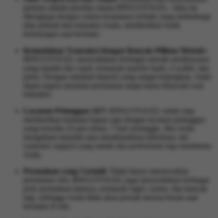
pemain adalah prioritas utama BINGOTOGEL. Situs ini
dilengkapi dengan sistem keamanan terbaik yang melindungi
data pribadi dan transaksi Anda, memberikan Anda
ketenangan saat bermain.
Kemudahan Transaksi dengan Banyak Pilihan Metode:
BINGOTOGEL menyediakan berbagai metode pembayaran
yang mudah dan cepat, termasuk transfer bank, e-wallet, dan
pulsa. Dengan minimal deposit yang sangat terjangkau, Anda
dapat segera memulai permainan tanpa harus khawatir soal
transaksi.
Layanan Pelanggan 24/7:
BINGOTOGEL selalu siap
memberikan bantuan kapan saja dengan layanan pelanggan
yang tersedia 24 jam sehari, 7 hari seminggu. Jika Anda
mengalami masalah atau membutuhkan informasi, tim
customer support yang ramah dan profesional siap membantu
Anda.
Permainan yang Variatif:
Tidak hanya menawarkan
permainan slot, BINGOTOGEL juga menyediakan berbagai
jenis permainan lainnya, termasuk togel, casino, dan banyak
lagi, sehingga Anda tidak akan pernah merasa bosan saat
bermain di sini.