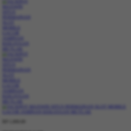
RP 1,000.00