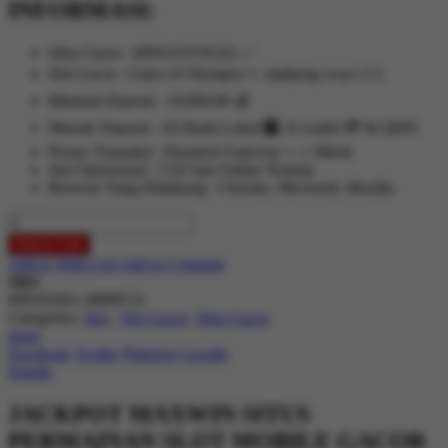
INFORMASI:
Situs Gacor : BINGOTOGEL ✅
Slot Gacor : Gates of Olympus ⚡, mahjong ways 2 🀄
Minimal Deposit : 10,000.00 💰
Metode Deposit : All Bank Lokal 🏧, E-wallet 💳 & QRIS
Proses Transaksi : Payment Gateway +- 1 Menit
Jam Oprasional : 7/24 Jam Online Nontop
Browser Yang Didukung : Chrome, Microsoft, Mozilla
Add to Cart
Add to Wish List
Add to Compare
SKU
90NX04S1-M00FC0
Categories:
Slot
,
Slot Gacor
,
Situs Gacor
share
Facebook
Twitter
Pinterest
Google
Details
JACKPOT MAXWIN SITUS
PERMAINAN SLOT MOBILE GACOR