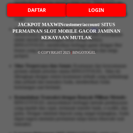
memberikan peluang menang lebih besar. Tidak hanya itu,
sistem permainan yang adil dan transparan memungkinkan
DAFTAR
LOGIN
setiap pemain merasakan kemenangan dengan peluang yang
wajar.
JACKPOT MAXWINcustomer/account/ SITUS
Jackpot Maxwin Setiap Hari:
Dengan
slot
yang
PERMAINAN SLOT MOBILE GACOR JAMINAN
menawarkan jackpot maxwin, Anda memiliki kesempatan
KEKAYAAN MUTLAK
untuk meraih kemenangan besar setiap harinya.
BINGOTOGEL memberikan berbagai game dengan fitur
bonus yang menggiurkan, termasuk free spin dan mega
© COPYRIGHT 2025
|
BINGOTOGEL
jackpot.
Situs Terpercaya dan Aman:
Keamanan dan kenyamanan
pemain adalah prioritas utama BINGOTOGEL. Situs ini
dilengkapi dengan sistem keamanan terbaik yang melindungi
data pribadi dan transaksi Anda, memberikan Anda
ketenangan saat bermain.
Kemudahan Transaksi dengan Banyak Pilihan Metode:
BINGOTOGEL menyediakan berbagai metode pembayaran
yang mudah dan cepat, termasuk transfer bank, e-wallet, dan
pulsa. Dengan minimal deposit yang sangat terjangkau, Anda
dapat segera memulai permainan tanpa harus khawatir soal
transaksi.