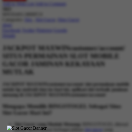
Add to Wish List
Add to Compare
SKU
90NX04S1-M00FC0
Categories:
Slot
,
Slot Gacor
,
Situs Gacor
share
Facebook
Twitter
Pinterest
Google
Details
JACKPOT MAXWINcustomer/account/
SITUS PERMAINAN SLOT MOBILE
GACOR JAMINAN KEKAYAAN
MUTLAK
JACKPOT MAXWINcustomer/account/ slot permainan mobile
untuk hp android dan ios hari ini, aplikasi slot terbaik jaminan
menang di JACKPOT MAXWINcustomer/account/
Mengapa Memilih BINGOTOGEL Sebagai Situs
Slot Gacor Hari Ini?
Slot Gacor yang Mudah Menang:
BINGOTOGEL dikenal
karena menyediakan berbagai pilihan
slot gacor
yang