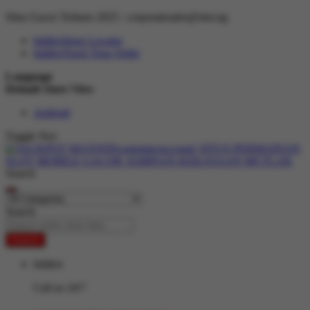
Situs Gacor Terbaru 2025 :
corporatesales@slot.ng
hidden
Store Locator
hidden
Track Your Order
Language
Default Store View
Android
Toggle Nav
Search
Search
Search
hidden
Call us 24/7