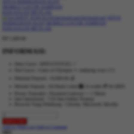
RP 1,000.00
INFORMASI:
Situs Gacor : BINGOTOGEL ✅
Slot Gacor : Gates of Olympus ⚡, mahjong ways 2 🀄
Minimal Deposit : 10,000.00 💰
Metode Deposit : All Bank Lokal 🏧, E-wallet 💳 & QRIS
Proses Transaksi : Payment Gateway +- 1 Menit
Jam Oprasional : 7/24 Jam Online Nontop
Browser Yang Didukung : Chrome, Microsoft, Mozilla
Add to Cart
Add to Wish List
Add to Compare
SKU