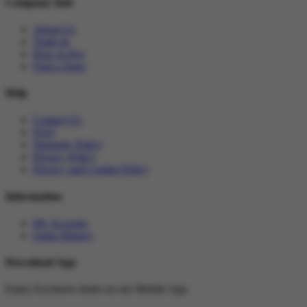
Company Info
About Us
Trade In
How to Pay
Find a Store
Help
Contact Us
FAQ
Warranty Policy
Privacy Policy
Privacy and Cookie Policy
Information
My Account
Order History
Download App
Enjoy Exclusive deals on our Mobile App