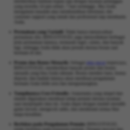
memberikan bantuan kapan saja dengan layanan pelanggan
yang tersedia 24 jam sehari, 7 hari seminggu. Jika Anda
mengalami masalah atau membutuhkan informasi, tim
customer support yang ramah dan profesional siap membantu
Anda.
Permainan yang Variatif:
Tidak hanya menawarkan
permainan slot, BINGOTOGEL juga menyediakan berbagai
jenis permainan lainnya, termasuk togel, casino, dan banyak
lagi, sehingga Anda tidak akan pernah merasa bosan saat
bermain di sini.
Promo dan Bonus Menarik:
Sebagai
situs gacor
terpercaya,
BINGOTOGEL memberikan banyak promo dan bonus
menarik yang bisa Anda nikmati. Bonus member baru, bonus
deposit, dan hadiah lainnya akan membuat pengalaman
bermain Anda lebih seru dan menguntungkan.
Tampilannya User-Friendly:
Antarmuka yang simpel dan
mudah digunakan membuat setiap pemain merasa nyaman
saat menjelajahi situs ini. Anda dapat dengan mudah memilih
game favorit, mengecek saldo, dan menikmati semua fitur
tanpa kesulitan.
Berfokus pada Pengalaman Pemain:
BINGOTOGEL
selalu berfokus pada kepuasan pemain. Dengan inovasi dan