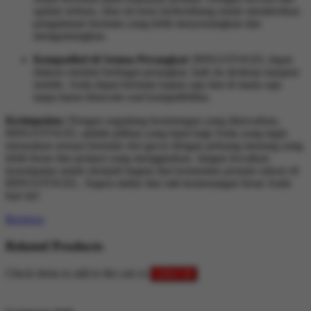
update terbaru, situs ini terus berkembang untuk memberikan
pengalaman bermain yang lebih menyenangkan dan
menguntungkan.
Kompatibel di Semua Perangkat:
BINGOTOGEL dapat
diakses melalui berbagai perangkat, baik itu desktop maupun
mobile. Anda dapat bermain kapan saja dan di mana saja
tanpa harus khawatir soal kompatibilitas.
Kesimpulan:
Dengan segudang keuntungan yang ditawarkan,
BINGOTOGEL adalah pilihan yang tepat bagi Anda yang ingin
merasakan sensasi bermain slot gacor dengan peluang menang yang
lebih besar dan jackpot yang menggiurkan. Jangan lewatkan
kesempatan untuk menjadi bagian dari komunitas pemain sukses di
BINGOTOGEL. Segera daftar dan raih kemenangan besar Anda
hari ini!
Reviews
Related Products
Check items to add to the cart or
select all