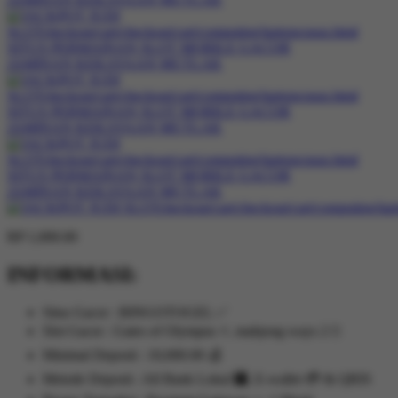
RP 1,000.00
INFORMASI:
Situs Gacor : BINGOTOGEL ✅
Slot Gacor : Gates of Olympus ⚡, mahjong ways 2 🀄
Minimal Deposit : 10,000.00 💰
Metode Deposit : All Bank Lokal 🏧, E-wallet 💳 & QRIS