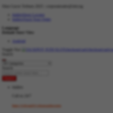
Situs Gacor Terbaru 2025 :
corporatesales@slot.ng
hidden
Store Locator
hidden
Track Your Order
Language
Default Store View
Android
Toggle Nav
Search
Search
Search
hidden
Call us 24/7
https://rebrand.ly/whatsappbosstoto