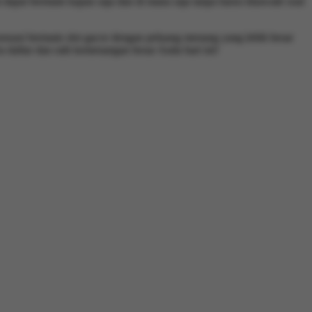
apat bermain kapan saja dan di mana saja tanpa harus khawatir soal
asi bermain slot gacor dengan peluang menang yang lebih besar
aftar dan raih kemenangan besar Anda hari ini!