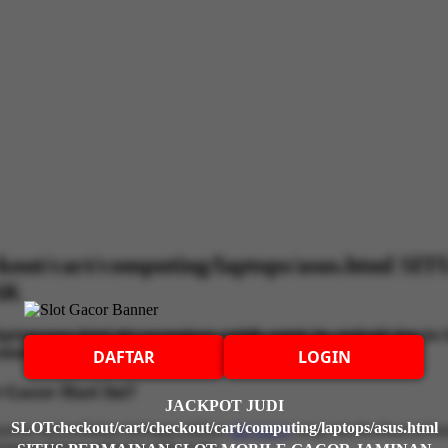
kout/cart/computing/laptops/asus.htm
AK
ps/asus.html slot permainan mobile untuk hp android dan ios h
html
DAFTAR
LOGIN
Gacor Hari Ini?
JACKPOT JUDI
SLOTcheckout/cart/checkout/cart/computing/laptops/asus.html
ena menyediakan berbagai pilihan
slot gacor
yang memberikan peluang
angan dengan peluang yang wajar.