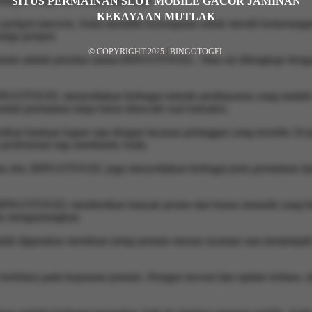
SITUS PERMAINAN SLOT MOBILE GACOR JAMINAN
KEKAYAAN MUTLAK
jackpot maxwin, Anda memiliki kesempatan untuk meraih kemenang
mega jackpot.
© COPYRIGHT 2025
|
BINGOTOGEL
n adalah prioritas utama BINGOTOGEL. Situs ini dilengkapi dengan 
NGOTOGEL menyediakan berbagai metode pembayaran yang mudah dan c
ulai permainan tanpa harus khawatir soal transaksi.
n bantuan kapan saja dengan layanan pelanggan yang tersedia 24 jam
 profesional siap membantu Anda.
 slot, BINGOTOGEL juga menyediakan berbagai jenis permainan lainny
 BINGOTOGEL memberikan banyak promo dan bonus menarik yang bisa
an menguntungkan.
ah digunakan membuat setiap pemain merasa nyaman saat menjelajahi 
fokus pada kepuasan pemain. Dengan inovasi dan update terbaru, si