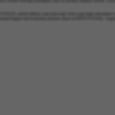
melalui berbagai perangkat, baik itu desktop maupun mobile. Anda d
GEL adalah pilihan yang tepat bagi Anda yang ingin merasakan sens
enjadi bagian dari komunitas pemain sukses di BINGOTOGEL. Segera d