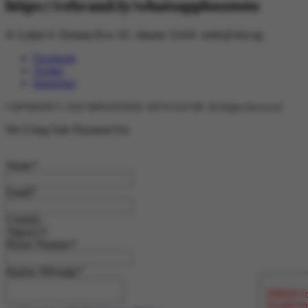
https://rebrand.ly/whatsappbosstoto
Jl. Letjen S. Parman Kav. 81, Jakarta 11420.
order@slot.ng
Facebook
Twitter
Instagram
COPYRIGHT © 2025 BINGOTOGEL SITUS GACOR. All Rights Reserved
We Using Safe Payment For
Name
*
Email
*
Country
Phone Number
*
Inquiry Message
*