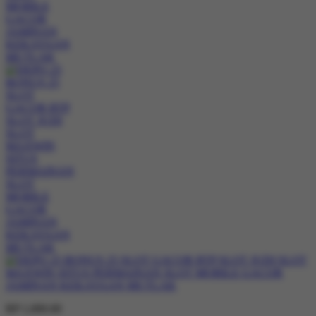
RP 1,000.00