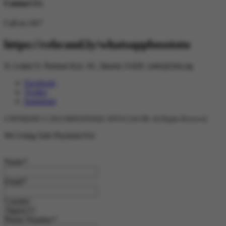
Contact Us
Call us 24/7
https://rebrand.ly/whatsappbosstoto
Jl. Letjen S. Parman Kav. 81, Jakarta 11420.
order@slot.ng
Facebook
Twitter
Instagram
COPYRIGHT © 2025 BINGOTOGEL SITUS GACOR. All Rights Reserved
We Using Safe Payment For
Name
*
Email
*
Country
Phone Number
*