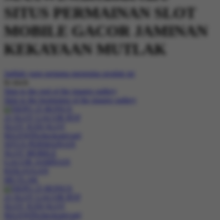
SITUS PERMAINAN SLOT
MOBILE GACOR JAMINAN
KEKAYAAN MUTLAK
Jadilah yang pertama mengulas produk ini
In stock
Skip to the end of the images gallery
Skip to the beginning of the images gallery