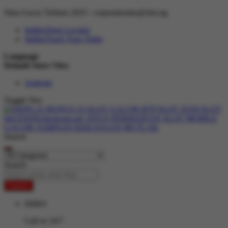
Situs Gacor Terbaru 2025 :
corporatesales@slot.ng
hidden
Store Locator
hidden
Track Your Order
Language
Default Store View
Android
Toggle Nav
Search
Search
Search
hidden
Call us 24/7