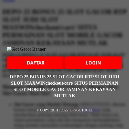
DEPO 25 BONUS 25 SLOT GACOR RTP
SLOT JUDI SLOT
MAXWINcheckout/cart/ SITUS
PERMAINAN SLOT MOBILE GACOR
JAMINAN KEKAYAAN MUTLAK
DEPO 25 BONUS 25 SLOT GACOR RTP SLOT JUDI SLOT
MAXWINcheckout/cart/ slot permainan mobile untuk hp
DAFTAR
LOGIN
android dan ios hari ini, aplikasi slot terbaik jaminan menang
di DEPO 25 BONUS 25 SLOT GACOR RTP SLOT JUDI
SLOT MAXWINcheckout/cart/
DEPO 25 BONUS 25 SLOT GACOR RTP SLOT JUDI
SLOT MAXWINcheckout/cart/ SITUS PERMAINAN
Mengapa Memilih BINGOTOGEL Sebagai Situs
SLOT MOBILE GACOR JAMINAN KEKAYAAN
Slot Gacor Hari Ini?
MUTLAK
Slot Gacor yang Mudah Menang:
BINGOTOGEL dikenal
karena menyediakan berbagai pilihan
slot gacor
yang
© COPYRIGHT 2025
|
BINGOTOGEL
memberikan peluang menang lebih besar. Tidak hanya itu,
sistem permainan yang adil dan transparan memungkinkan
setiap pemain merasakan kemenangan dengan peluang yang