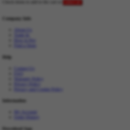
Check items to add to the cart or
select all
Company Info
About Us
Trade In
How to Pay
Find a Store
Help
Contact Us
FAQ
Warranty Policy
Privacy Policy
Privacy and Cookie Policy
Information
My Account
Order History
Download App