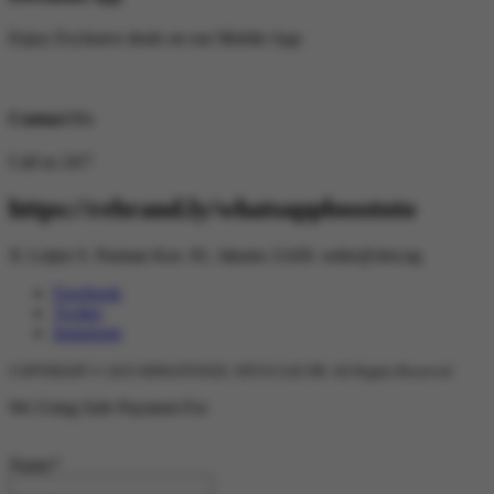
Enjoy Exclusive deals on our Mobile App
Contact Us
Call us 24/7
https://rebrand.ly/whatsappbosstoto
Jl. Letjen S. Parman Kav. 81, Jakarta 11420.
order@slot.ng
Facebook
Twitter
Instagram
COPYRIGHT © 2025 BINGOTOGEL SITUS GACOR. All Rights Reserved
We Using Safe Payment For
Name
*