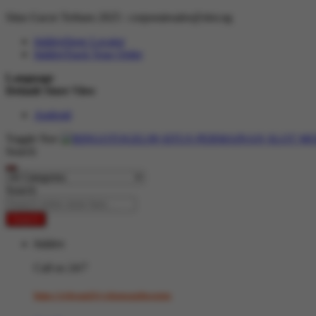
Situs Gacor Terbaru 2025 :
corporatesales@slot.ng
hidden
Store Locator
hidden
Track Your Order
Language
Default Store View
Android
Toggle Nav
Search
Search
Search
hidden
Call us 24/7
https://rebrand.ly/whatsappbosstoto