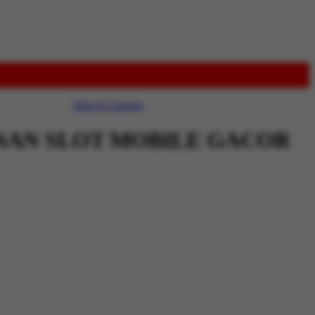
NLINE
Skip to Content
NAN SLOT MOBILE GACOR