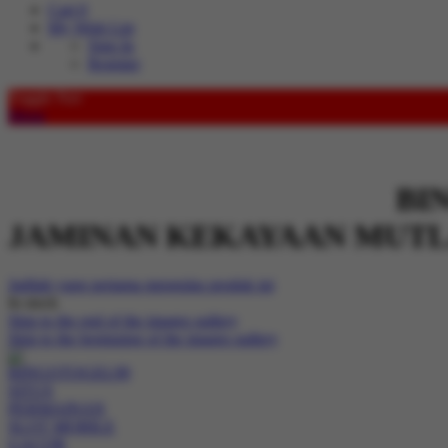
Cart
0
My Wish List
Sign In
Register
Toggle Nav
Menu
BINGOTOGEL
SITUS GA
SLOT GACOR HARI INI
BI
JAMINAN KEKAYAAN MUT
Jadilah yang pertama mengulas produk ini
In stock
Skip to the end of the images gallery
Skip to the beginning of the images gallery