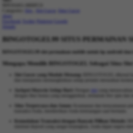
90NX04S1-M00FC0
Categories:
Slot
,
Slot Gacor
,
Situs Gacor
share
Facebook
Twitter
Pinterest
Google
Details
BINGOTOGEL99 SITUS PERMAINAN 
BINGOTOGEL99 slot permainan mobile untuk hp android dan io
Mengapa Memilih BINGOTOGEL Sebagai Situs Slot 
Slot Gacor yang Mudah Menang:
BINGOTOGEL dikenal kar
dan transparan memungkinkan setiap pemain merasakan kemen
Jackpot Maxwin Setiap Hari:
Dengan
slot
yang menawarkan 
dengan fitur bonus yang menggiurkan, termasuk free spin dan 
Situs Terpercaya dan Aman:
Keamanan dan kenyamanan pemai
transaksi Anda, memberikan Anda ketenangan saat bermain.
Kemudahan Transaksi dengan Banyak Pilihan Metode:
BI
minimal deposit yang sangat terjangkau, Anda dapat segera mem